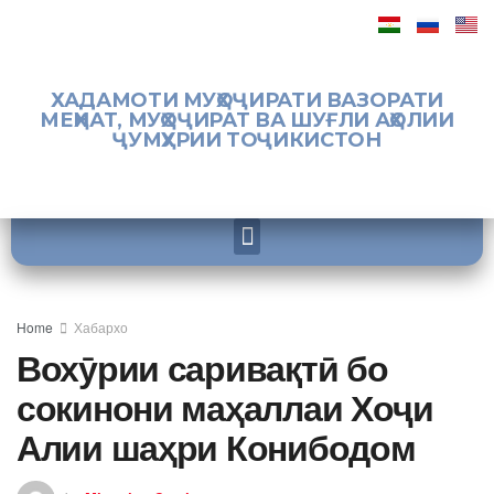
ХАДАМОТИ МУҲОҶИРАТИ ВАЗОРАТИ
МЕҲНАТ, МУҲОҶИРАТ ВА ШУҒЛИ АҲОЛИИ
ҶУМҲУРИИ ТОҶИКИСТОН
Home
Хабархо
Вохӯрии саривақтӣ бо
сокинони маҳаллаи Хоҷи
Алии шаҳри Конибодом