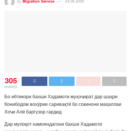
by
Migration Service
24.06.2026
305
SHARES
Бо ибтикори бахши Хадамоти муҳоҷират дар шаҳри
Конибодом вохӯрии саривақтӣ бо сокинони маҳаллаи
Хоҷи Алӣ баргузор гардид.
Дар мулоқот намояндагони бахши Хадамоти