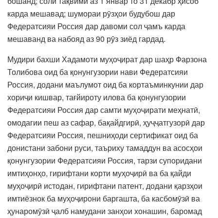
бошанд; соли тақвими аз 1 январ то 31 декабр ҳисоб
карда мешавад; шумораи рӯзҳои будубош дар
Федератсияи Россия дар давоми сол ҷамъ карда
мешаванд ва набояд аз 90 рӯз зиёд гардад.
Мудири бахши Хадамоти муҳоҷират дар шаҳр Фарзона
Толибова оид ба қонунгузории нави Федератсияи
Россия, додани маълумот оид ба кортаъминкунии дар
хориҷи кишвар, тағйироту илова ба қонунгузории
Федератсияи Россия дар самти муҳоҷирати меҳнатӣ,
омодагии пеш аз сафар, бақайдгирӣ, ҳуҷҷатгузорӣ дар
Федератсияи Россия, пешниҳоди сертификат оид ба
донистани забони руси, таъриху тамаддун ва асосҳои
қонунгузории Федератсияи Россия, тарзи супоридани
имтиҳонҳо, гирифтани корти муҳоҷирӣ ва ба қайди
муҳоҷирӣ истодан, гирифтани патент, додани қарзҳои
имтиёзнок ба муҳоҷирони баргашта, ба касбомӯзӣ ва
ҳунаромӯзӣ ҷалб намудани занҳои хонашин, баромад