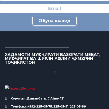
Обуна шавед
ХАДАМОТИ МУҲОҶИРАТИ ВАЗОРАТИ МЕҲНАТ,
МУҲОҶИРАТ ВА ШУҒЛИ АҲОЛИИ ҶУМҲУРИИ
ТОҶИКИСТОН
Суроға: г.Душанбе, к. С Айни 121
Тел/факс:+992-225-05-75, 225-05-91, 225-05-89