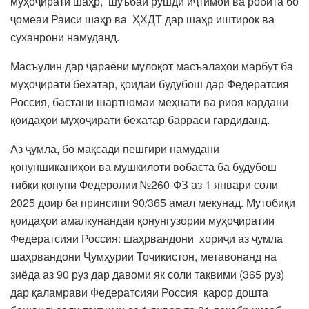
муҳоҷирати шаҳр, шуъбаи рушди иҷтимоӣ ва робита бо
ҷомеаи Раиси шаҳр ва ҲХДТ дар шаҳр иштирок ва
суханронӣ намуданд.
Масъулин дар ҷараёни мулоқот масъалаҳои марбут ба
муҳоҷирати бехатар, қоидаи будубош дар Федератсия
Россия, бастани шартномаи меҳнатӣ ва риоя кардани
қоидаҳои муҳоҷирати бехатар барраси гардиданд.
Аз ҷумла, бо мақсади пешгири намудани
қонуншиканиҳои ва мушкилоти вобаста ба будубош
тибқи қонуни Федеролии №260-ФЗ аз 1 январи соли
2025 доир ба принсипи 90/365 амал мекунад. Мутобиқи
қоидаҳои амалкунандаи қонунгузории муҳоҷиратии
Федератсияи Россия: шаҳрвандони хориҷи аз ҷумла
шаҳрвандони Ҷумҳурии Тоҷикистон, метавонанд на
зиёда аз 90 руз дар давоми як соли тақвими (365 руз)
дар қаламрави Федератсияи Россия қарор дошта