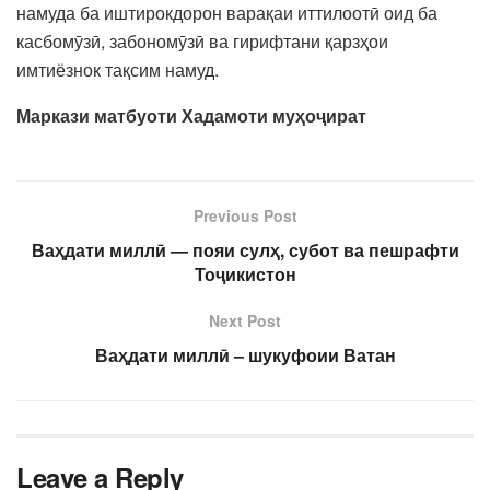
намуда ба иштирокдорон варақаи иттилоотӣ оид ба
касбомӯзӣ, забономӯзӣ ва гирифтани қарзҳои
имтиёзнок тақсим намуд.
Маркази матбуоти Хадамоти муҳоҷират
Previous Post
Ваҳдати миллӣ — пояи сулҳ, субот ва пешрафти
Тоҷикистон
Next Post
Ваҳдати миллӣ – шукуфоии Ватан
Leave a Reply