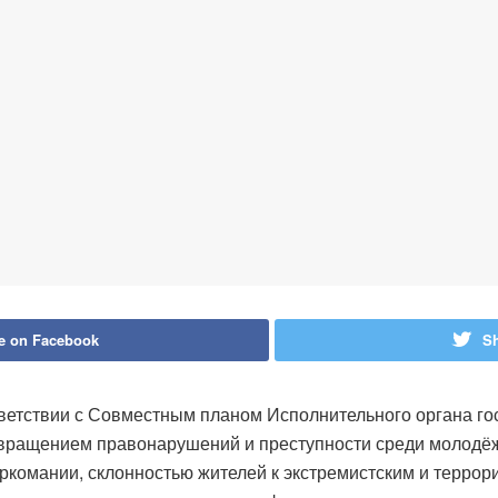
e on Facebook
Sh
ветствии с Совместным планом Исполнительного органа го
твращением правонарушений и преступности среди молодё
комании, склонностью жителей к экстремистским и террор