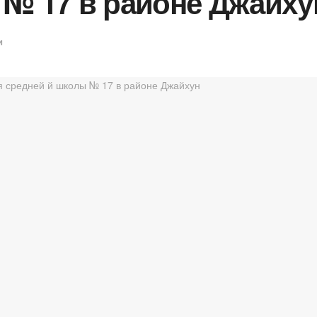
 № 17 в районе Джайху
и