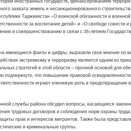
тории иностранных государств, финансированием террориз
ного захвата земель и несанкционированного строительст
спублики Таджикистан «О воинской обязанности и военной
етственности за воспитание детей» и «О свободе совести и
ению и совершенствованию в связи с 35-летием Государст
 на имеющиеся факты и цифры, выразили свое мнение по 
ействия экстремизму и терроризму является одним из при
льных стратегий в этой области – прочной основой для об
о подчеркнуто, что повышение правовой осведомленности 
ответственности играют ключевую роль в предотвращении 
онной службы района обсудил вопросы, касающиеся законн
ения трудовых договоров и соблюдения норм охраны труда.
ащиты прав и интересов мигрантов. Также была представлен
стические и криминальные группы.