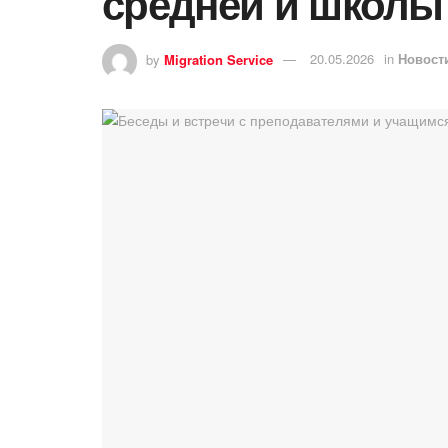
средней й школы
by
Migration Service
20.05.2026
in
Новост