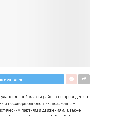
are on Twitter
сударственной власти района по проведению
жи и несовершеннолетних, незаконным
истическим партиям и движениям, а также