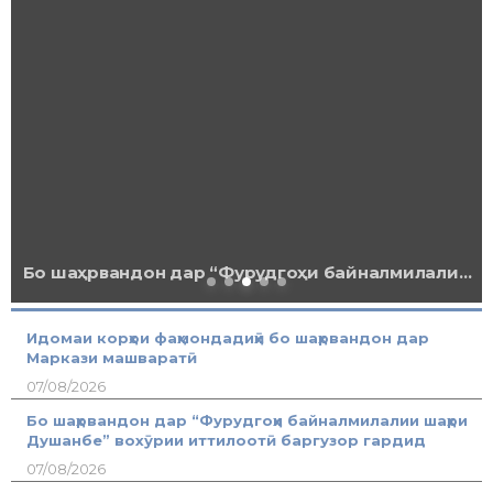
Корҳои фаҳмондадиҳӣ дар терминали
мусофиркашонии “Роҳи Абрешим”- и шаҳри
Хуҷанд
Идомаи корҳои фаҳмондадиҳӣ бо шаҳрвандон дар
Маркази машваратӣ
07/08/2026
Бо шаҳрвандон дар “Фурудгоҳи байналмилалии шаҳри
Душанбе” вохӯрии иттилоотӣ баргузор гардид
07/08/2026