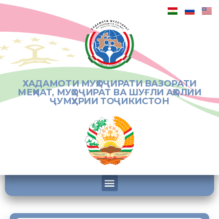
ХАДАМОТИ МУҲОҶИРАТИ ВАЗОРАТИ
МЕҲНАТ, МУҲОҶИРАТ ВА ШУҒЛИ АҲОЛИИ
ҶУМҲУРИИ ТОҶИКИСТОН