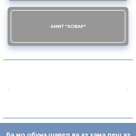
АМИТ "ХОВАР"
Ба мо обуна шавед ва аз ҳама пеш аз