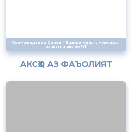
Холмаҳмадзода Солеҳа - Вазири меҳнат, муҳоҷират
ва шуғли аҳолии ҶТ
АКСҲО АЗ ФАЪОЛИЯТ