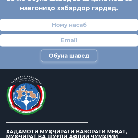
навгониҳо хабардор гардед.
Обуна шавед
ХАДАМОТИ МУҲОҶИРАТИ ВАЗОРАТИ МЕҲНАТ,
МУҲОҶИРАТ ВА ШУҒЛИ АҲОЛИИ ҶУМҲУРИИ