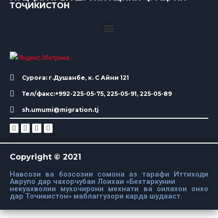
ТОҶИКИСТОН
Суроға: г.Душанбе, к. С Айни 121
Тел/факс:+992-225-05-75, 225-05-91, 225-05-89
sh.umumi@migration.tj
Copyright © 2021
Навсози ва бозсозии сомона аз тарафи Иттиходи
Аврупо дар чахорчубаи Лоихаи «Бехтаркунии
некуахволии мухочирони мехнати ва оилахои онхо
дар Точикистон» маблаггузори карда шудааст.