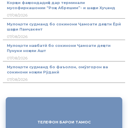
Корҳои фаҳмондадиҳӣ дар терминали
мусофиркашонии “Роҳи Абрешим”- и шаҳри Хуҷанд
07/08/2026
Мулоқоти судманд бо сокинони Ҷамоати деҳоти Ёрӣ
шаҳри Панҷакент
07/08/2026
Мулоқоти навбатӣ бо сокинони Ҷамоати деҳоти
Пунуки ноҳияи Ашт
07/08/2026
Мулоқоти судманд бо фаъолон, омӯзгорон ва
сокинони ноҳияи Рӯдакӣ
07/08/2026
ТЕЛЕФОН БАРОИ ТАМОС