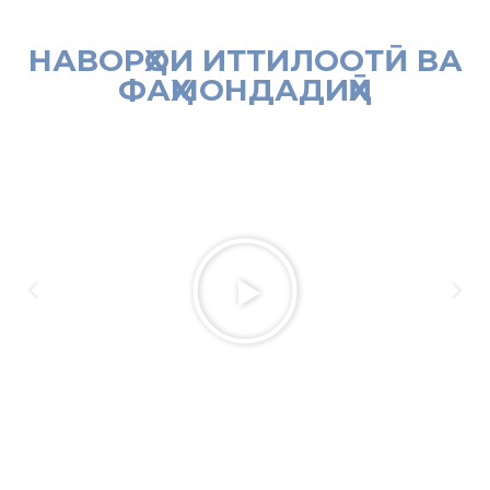
НАВОРҲОИ ИТТИЛООТӢ ВА
ФАҲМОНДАДИҲӢ