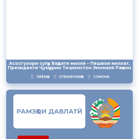
Асосгузори сулҳу Ваҳдати миллӣ – Пешвои миллат,
Президенти Ҷумҳурии Тоҷикистон Эмомалӣ Раҳмон
ПАЁМҲО
СУХАНРОНИҲО
СОМОНА
РАМЗҲОИ ДАВЛАТӢ