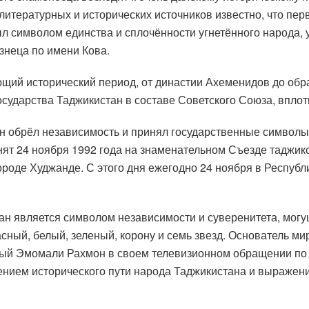
 литературных и исторических источников известно, что пер
символом единства и сплочённости угнетённого народа, у
знеца по имени Кова.
щий исторический период, от династии Ахеменидов до обр
сударства Таджикистан в составе Советского Союза, вплоть
 обрёл независимость и принял государственные символы.
ят 24 ноября 1992 года на знаменательном Съезде таджикс
ороде Худжанде. С этого дня ежегодно 24 ноября в Респуб
н является символом независимости и суверенитета, могу
расный, белый, зеленый, корону и семь звезд. Основатель м
ый Эмомали Рахмон в своем телевизионном обращении по с
ением исторического пути народа Таджикистана и выражен