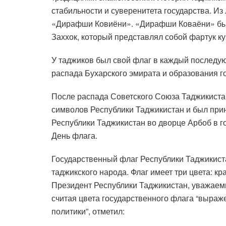
стабильности и суверенитета государства. Из
«Дирафши Ковиёни». «Дирафши Коваёни» был 
Заххок, который представлял собой фартук ку
У таджиков был свой флаг в каждый последую
распада Бухарского эмирата и образования го
После распада Советского Союза Таджикистан
символов Республики Таджикистан и был прин
Республики Таджикистан во дворце Арбоб в г
День флага.
Государственный флаг Республики Таджикиста
таджикского народа. Флаг имеет три цвета: к
Президент Республики Таджикистан, уважаем
считая цвета государственного флага “выраж
политики”, отметил: