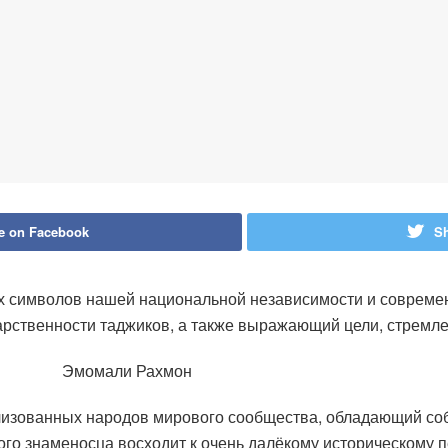
e on Facebook
Sh
х символов нашей национальной независимости и совреме
рственности таджиков, а также выражающий цели, стремле
ахмон
лизованных народов мирового сообщества, обладающий соб
го знаменосца восходит к очень далёкому историческому п