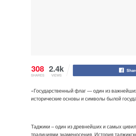
308
2.4k
Shar
SHARES
VIEWS
«Государственный флаг — один из важнейши
исторические основы и символы былой госуда
Эмомали Р
Таджики – один из древнейших и самых циви
традициями знаменосения. История таджикско