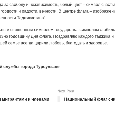
а за свободу и независимость, белый цвет – символ счасть
гордости и радости, вечности. В центре флага – изображени
енности Таджикистана”.
ьным священным символом государства, символом стабильн
33-ю годовщину Дня флага. Поздравляю каждого таджика и 
ей семье всегда царили любовь, благодать и здоровье.
й службы города Турсунзаде
Next Post
и мигрантами и членами
Национальный флаг сч