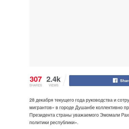
307
2.4k
Shar
SHARES
VIEWS
28 декабря текущего года руководства и сот
мигрантов» в городе Душанбе коллективно п
Президента страны уважаемого Эмомали Рах
политики республики».