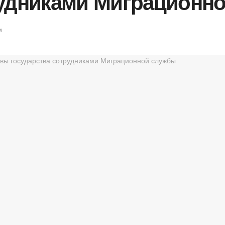
рудниками Миграционн
и