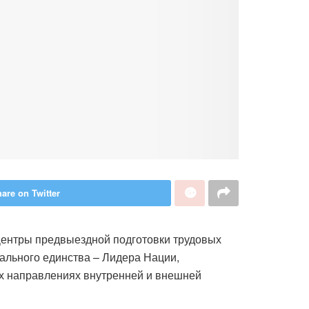
are on Twitter
«Центры предвыездной подготовки трудовых
ального единства – Лидера Нации,
х направлениях внутренней и внешней