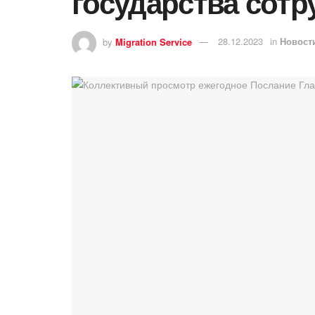
государства сот
by
Migration Service
28.12.2023
in
Новост