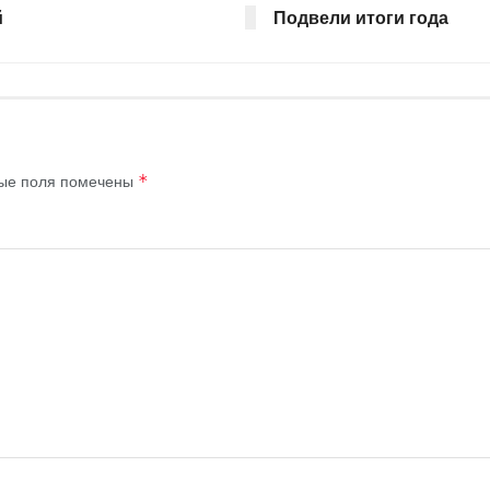
й
Подвели итоги года
ые поля помечены
*