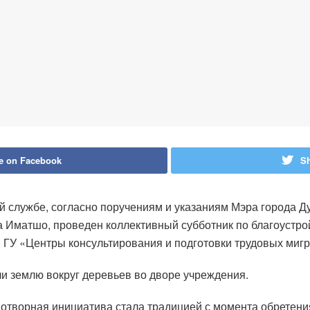
e on Facebook
Sh
ой службе, согласно поручениям и указаниям Мэра города
 Иматшо, проведен коллективный субботник по благоустро
и ГУ «Центры консультирования и подготовки трудовых миг
и землю вокруг деревьев во дворе учреждения.
лодотворная инициатива стала традицией с момента обретен