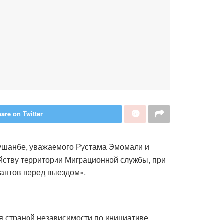
are on Twitter
 Душанбе, уважаемого Рустама Эмомали и
йству территории Миграционной службы, при
рантов перед выездом».
ия страной независимости по инициативе