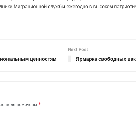
удники Миграционной службы ежегодно в высоком патриотич
Next Post
ациональным ценностям
Ярмарка свободных вак
ые поля помечены
*