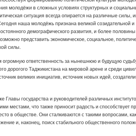
ия молодёжи в сложных условиях структурных и социальны
итическая ситуация всегда опирается на различные силы, 
 Сегодня наша молодёжь признана великой созидательной и 
постоянного демографического развития, и более половины 
возможно представить экономическое, социальное, политиче
кой силы.
огромную ответственность за нынешнюю и будущую судьбу 
его дорогого Таджикистана на мировой арене и среди цив
сточник великих инициатив, источник новых идей, создате
жке Главы государства и руководителей различных институ
ими местами, что также приносит радость и способствует 
есто в обществе. Они сталкиваются с такими вопросами, ка
ижение и, наконец, поиск стабильного общественного поло