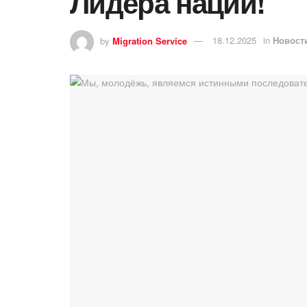
Лидера нации!
by
Migration Service
18.12.2025
in
Новост