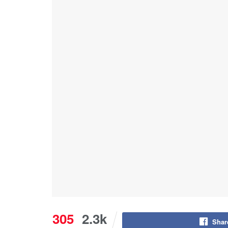
305
2.3k
Shar