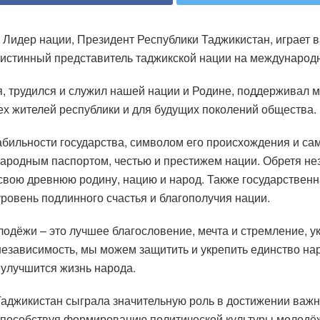
 Лидер нации, Президент Республики Таджикистан, играет 
и истинный представитель таджикской нации на международ
, трудился и служил нашей нации и Родине, поддерживал м
х жителей республики и для будущих поколений общества.
абильности государства, символом его происхождения и с
ародным паспортом, честью и престижем нации. Обретя нез
вою древнюю родину, нацию и народ. Также государственн
ровень подлинного счастья и благополучия нации.
лодёжи – это лучшее благословение, мечта и стремление, 
независимость, мы можем защитить и укрепить единство на
 улучшится жизнь народа.
аджикистан сыграла значительную роль в достижении важн
 способствуя формированию политической культуры молодё