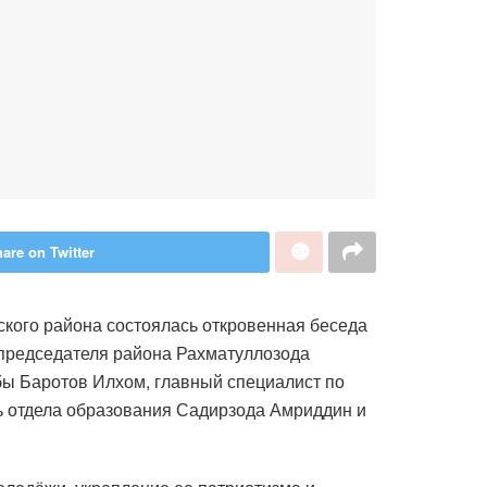
are on Twitter
кого района состоялась откровенная беседа
 председателя района Рахматуллозода
бы Баротов Илхом, главный специалист по
 отдела образования Садирзода Амриддин и