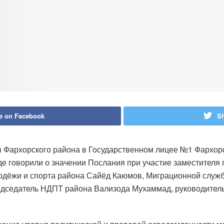
e on Facebook
Sh
 Фархорского района в Государственном лицее №1 Фархорс
де говорили о значении Послания при участие заместителя
лодёжи и спорта района Сайёд Каюмов, Миграционной служ
едседатель НДПТ района Вализода Мухаммад, руководитель