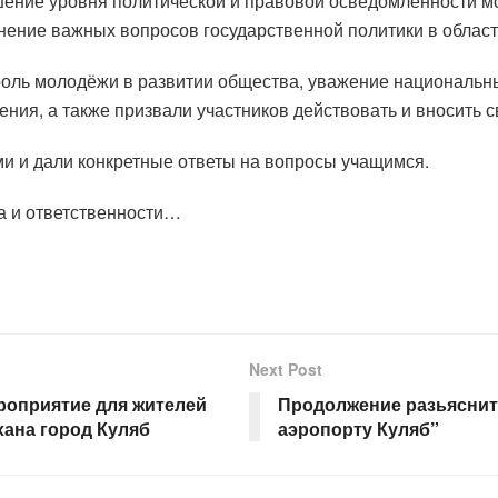
шение уровня политической и правовой осведомленности м
нение важных вопросов государственной политики в облас
роль молодёжи в развитии общества, уважение национальны
ения, а также призвали участников действовать и вносить с
и и дали конкретные ответы на вопросы учащимся.
а и ответственности…
Next Post
оприятие для жителей
Продолжение разьяснит
хана город Куляб
аэропорту Куляб”