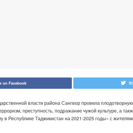
e on Facebook
Sh
ударственной власти района Сангвор провела плодотворную
терроризм, преступность, подражание чужой культуре, а т
у в Республике Таджикистан на 2021-2025 годы» с жителям