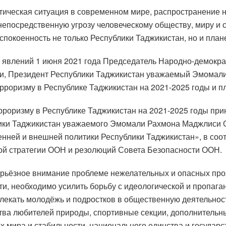
тическая ситуация в современном мире, распространение
епосредственную угрозу человеческому обществу, миру и с
спокоенность не только Республики Таджикистан, но и план
 явлений 1 июня 2021 года Председатель Народно-демокра
ии, Президент Республики Таджикистан уважаемый Эмомали
рроризму в Республике Таджикистан на 2021-2025 годы и п
рроризму в Республике Таджикистан на 2021-2025 годы прин
ики Таджикистан уважаемого Эмомали Рахмона Маджлиси О
нней и внешней политики Республики Таджикистан», в соо
ой стратегии ООН и резолюций Совета Безопасности ООН.
ерьёзное внимание проблеме нежелательных и опасных про
ти, необходимо усилить борьбу с идеологической и пропаг
лекать молодёжь и подростков в общественную деятельност
тва любителей природы, спортивные секции, дополнительны
х мира и стабильности, национального единства и государ