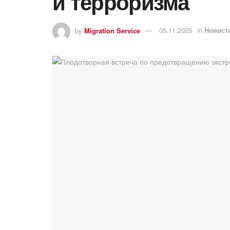
и терроризма
by
Migration Service
05.11.2025
in
Новост