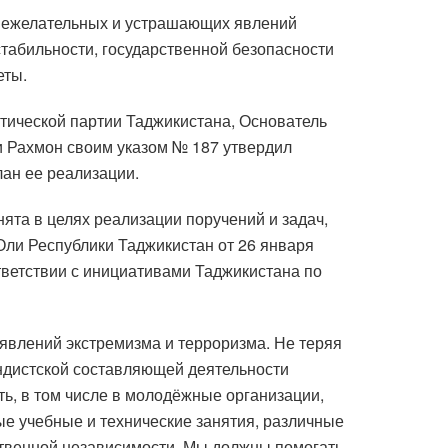
 нежелательных и устрашающих явлений
табильности, государственной безопасности
еты.
тической партии Таджикистана, Основатель
 Рахмон своим указом № 187 утвердил
лан ее реализации.
ята в целях реализации поручений и задач,
ли Республики Таджикистан от 26 января
тветствии с инициативами Таджикистана по
явлений экстремизма и терроризма. Не теряя
андистской составляющей деятельности
ь, в том числе в молодёжные организации,
е учебные и технические занятия, различные
ственной независимости. Мы должны помогать