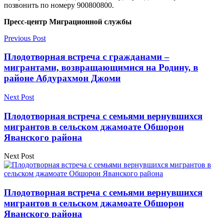
позвонить по номеру 900800800.
Пресс-центр Миграционной службы
Previous Post
Плодотворная встреча с гражданами –
мигрантами, возвращающимися на Родину, в
районе Абдурахмон Джоми
Next Post
Плодотворная встреча с семьями вернувшихся
мигрантов в сельском джамоате Обшорон
Яванского района
Next Post
Плодотворная встреча с семьями вернувшихся
мигрантов в сельском джамоате Обшорон
Яванского района