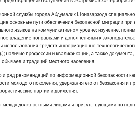
е предотвращению вступления в экстремистско-террористич
ионной службы города Абдумалик Шоназарзода специально
щие основные пути обеспечения безопасной миграции при 
льного языков на коммуникативном уровне; изучение, пони
лное владение поправками и дополнениями к законодательс
ры использования средств информационно-технологического
 д.); наличие профессии и квалификации, а также докумен
, обычаев и традиций местного населения.
 и ряд рекомендаций по информационной безопасности ка
сти молодого поколения, удержания его от беззакония и п
ррористические партии и движения.
сия между должностными лицами и присутствующими по под