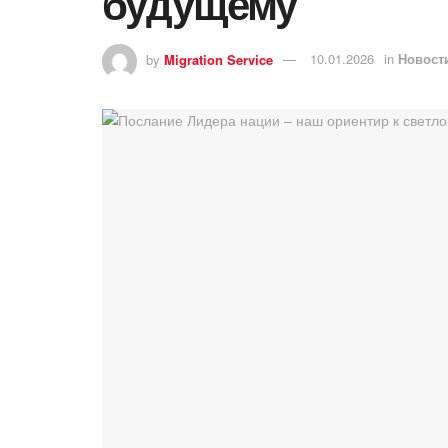
будущему
by
Migration Service
10.01.2026
in
Новост