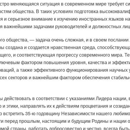
ыстро меняющаяся ситуация в современном мире требует с
стям общества. В таких условиях подготовка высококвали
 и серьезное внимание к изучению иностранных языков на 
я важнейшими задачами руководителей и должностных лиц в
го общества, — задача очень сложная, и в своем послании 
ны создана и создается нравственная среда, способству
ущего, и соответствующая прогрессу современного мира. Те
 ключевым фактором повышения уровня, качества и эффект
оваций, а также эффективного функционирования научных у
всех секторов и важнейшим фактором обеспечения стабиль
действовать в соответствии с указаниями Лидера нации, 
 и этики, направлять их к действиям процветания и созида
йно встретить 35-ю годовщину Независимости нашего любим
ти перед прошлым, настоящим и будущим Родины и нации об
мой страны, работать добросовестно и честно, всегда быт