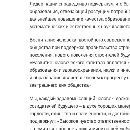
Лидер нации справедливо подчеркнул, что б
образования, отвечающей растущим потребно
дальнейшее повышение качества образования
математических и естественных наук являютс
Воспитание человека, достойного современно
общества при поддержке правительства стра
поколения, нового поколения строителей буд
«Развитие человеческого капитала является
образования и здравоохранения, науки и инн
и образования является ключом к прогрессу 
завтрашнего дня общества».
Мы, каждый здравомыслящий человек, должны 
созидателей будущего – в духе хороших манер
гордости, единства и сплоченности, и досто
подчеркнул: «Высокое чувство ответственнос
стремиться к процветанию и миру нашей люби