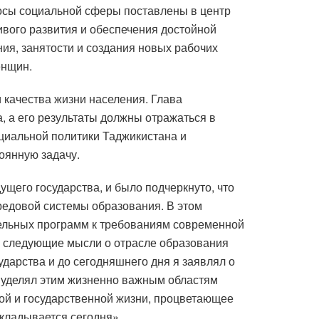
осы социальной сферы поставлены в центр
ивого развития и обеспечения достойной
ия, занятости и создания новых рабочих
енщин.
 качества жизни населения. Глава
, а его результаты должны отражаться в
циальной политики Таджикистана и
оянную задачу.
щего государства, и было подчеркнуто, что
редовой системы образования. В этом
тельных программ к требованиям современной
л следующие мысли о отрасле образования
ударства и до сегодняшнего дня я заявлял о
я уделял этим жизненно важным областям
ной и государственной жизни, процветающее
акладывается сегодня».