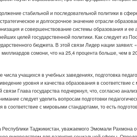
должение стабильной и последовательной политики в сфере
 стратегическое и долгосрочное значение отрасли образов
ернизация и совершенствование системы образования и ее 
жнейших целей государственной политики. Как следует из П
ударственного бюджета. В этой связи Лидер нации заявил: 
миллиардов сомони, что на 25,4 процента больше, чем в 202
 числа учащихся в учебных заведениях, подготовка педаго
риведение уровня и качества образования в соответствие 
 связи Глава государства подчеркнул, что, согласно анализ
внимание следует уделить вопросам подготовки педагогичес
 в соответствие с мировыми стандартами, то есть подгото
 Республики Таджикистан, уважаемого Эмомали Рахмона от
ее руководством для развития социальной сферы. Опреде