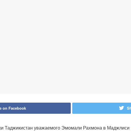
e on Facebook
Sh
и Таджикистан уважаемого Эмомали Рахмона в Маджлиси Ол