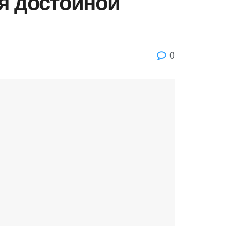
ия достойной
0