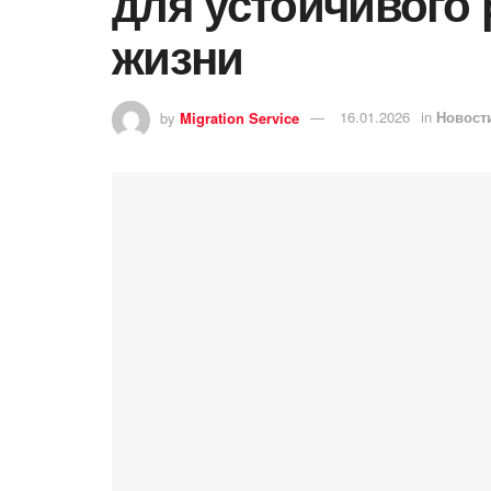
для устойчивого 
жизни
by
Migration Service
16.01.2026
in
Новост