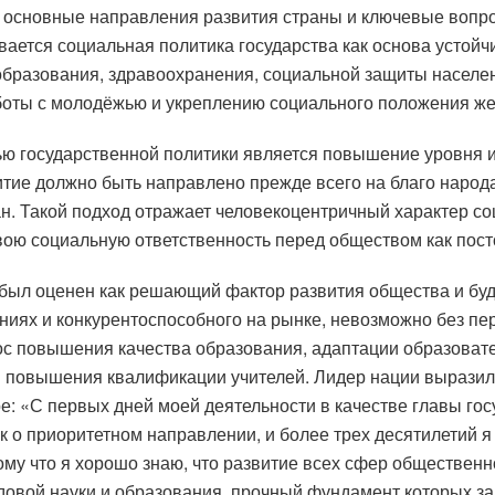
 основные направления развития страны и ключевые вопр
вается социальная политика государства как основа устойч
образования, здравоохранения, социальной защиты населен
аботы с молодёжью и укреплению социального положения ж
ью государственной политики является повышение уровня и
итие должно быть направлено прежде всего на благо народа
н. Такой подход отражает человекоцентричный характер со
свою социальную ответственность перед обществом как пост
ыл оценен как решающий фактор развития общества и буду
иях и конкурентоспособного на рынке, невозможно без пе
рос повышения качества образования, адаптации образова
и повышения квалификации учителей. Лидер нации вырази
е: «С первых дней моей деятельности в качестве главы гос
ак о приоритетном направлении, и более трех десятилетий 
му что я хорошо знаю, что развитие всех сфер обществен
едовой науки и образования, прочный фундамент которых з