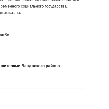
временного социального государства,
джикистана.
шанбе
с жителями Ванджского района