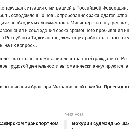
же текущая ситуация с миграцией в Российской Федерации, 
ыть осведомлены о новых требованиях законодательства 
подаче необходимых документов в Министерство внутренних
разрешения и соблюдения срока временного пребывания ин
дан Республики Таджикистан, желающих работать в этом го
ы на их вопросы.
тельства страны проживания иностранный гражданин в Рос
ере трудовой деятельности автоматически аннулируются, а
нформационная брошюра Миграционной службы.
Пресс-цен
Next Post
ссажирском транспортном
Вохӯрии судманд бо ша