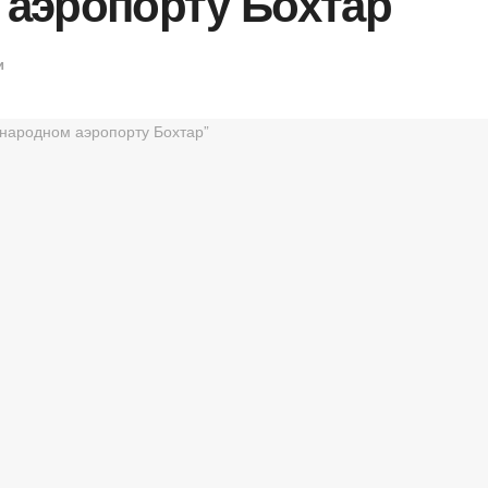
аэропорту Бохтар”
и