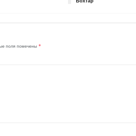
Бохтар
ые поля помечены
*