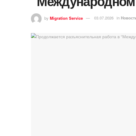
“Международном 
by
Migration Service
03.07.2026
in
Новост