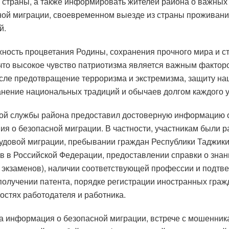
 страны, а также информировать жителей района о важных 
ной миграции, своевременном выезде из страны проживания
й.
ность процветания Родины, сохранения прочного мира и ст
 что высокое чувство патриотизма является важным фактор
исле предотвращение терроризма и экстремизма, защиту н
анение национальных традиций и обычаев долгом каждого 
ой службы района предоставил достоверную информацию о
я о безопасной миграции. В частности, участникам были 
удовой миграции, пребывании граждан Республики Таджикис
в в Российской Федерации, предоставлении справки о знани
и экзаменов), наличии соответствующей профессии и подт
получении патента, порядке регистрации иностранных граж
ностях работодателя и работника.
а ​​информация о безопасной миграции, встрече с мошенник