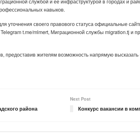
играционной службой и ее инфраструктурой в городах и ра
 профессиональных навыков.
я уточнения своего правового статуса официальные сайты
 Telegram t.me/mlmert, Миграционной службы migration.tj и
ов, предоставив жителям возможность напрямую высказать
Next Post
адского района
Конкурс вакансии в ком