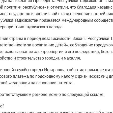
яды на Послания Президента Республики Таджикистан в М
 политики республики» и отметили, что благодаря незави
имое государство и внести свой вклад в решение важнейш
публики Таджикистан признается международным сообществ
ероприятиях таджикского народа.
ения страны в период независимости, Законы Республики 
ветственности за воспитание детей», соблюдение городског
ое использование электроэнергии и его последствия, безо
ойство и строительство городка и махалля.
ционной службы города Истаравшан обратил внимание жителе
сового платежа по подоходному налогу с физических лиц 
ской Федерации на основании патента.
соответствующем регионе можно по следующей ссылке:
df
, рекомендуем своевременно уплачивать подоходный налог