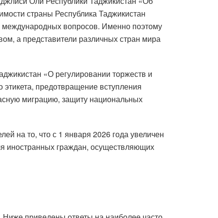
аджлиси Оли Республики Таджикистан «Об
симости страны Республика Таджикистан
их международных вопросов. Именно поэтому
ом, а представители различных стран мира
Таджикистан «О регулировании торжеств и
о этикета, предотвращение вступления
пасную миграцию, защиту национальных
й на то, что с 1 января 2026 года увеличен
для иностранных граждан, осуществляющих
. Ниже приведены ответы на наиболее часто