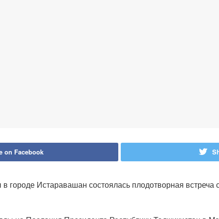
e on Facebook
Sh
 в городе Истаравашан состоялась плодотворная встреча с