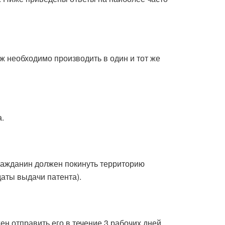
еж необходимо производить в один и тот же
.
гражданин должен покинуть территорию
даты выдачи патента).
н отправить его в течение 3 рабочих дней.