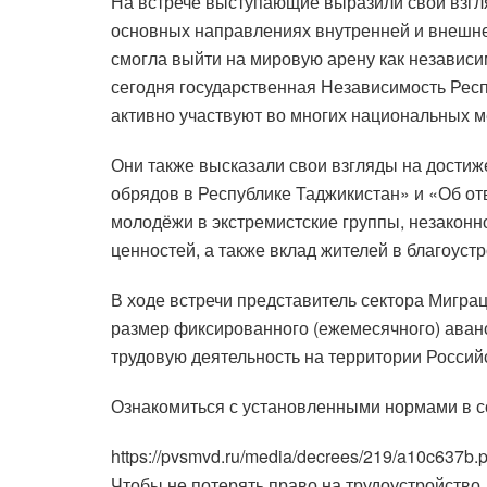
На встрече выступающие выразили свои взгл
основных направлениях внутренней и внешней
смогла выйти на мировую арену как независ
сегодня государственная Независимость Рес
активно участвуют во многих национальных м
Они также высказали свои взгляды на достиж
обрядов в Республике Таджикистан» и «Об от
молодёжи в экстремистские группы, незаконн
ценностей, а также вклад жителей в благоустр
В ходе встречи представитель сектора Мигра
размер фиксированного (ежемесячного) аван
трудовую деятельность на территории Россий
Ознакомиться с установленными нормами в 
https://pvsmvd.ru/media/decrees/219/a10c637b.p
Чтобы не потерять право на трудоустройство