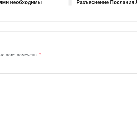
иями необходимы
Разъяснение Послания 
ые поля помечены
*