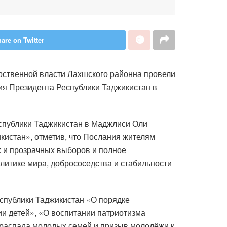
are on Twitter
арственной власти Лахшского районна провели
ия Президента Республики Таджикистан в
спублики Таджикистан в Маджлиси Оли
истан», отметив, что Послания жителям
 и прозрачных выборов и полное
литике мира, добрососедства и стабильности
спублики Таджикистан «О порядке
ии детей», «О воспитании патриотизма
 распада молодых семей и призыв молодёжи к