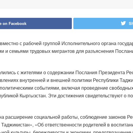
e on Facebook
Sh
вместно с рабочей группой Исполнительного органа госуд
ами и семьями трудовых мигрантов для разъяснения Послан
лились с жителями о содержании Послания Президента Ре
влениях внутренней и внешней политики Республики Таджик
 политическими событиями, включая проведение свободных
убликой Кыргызстан. Эти достижения свидетельствуют о по
на расширение социальной работы, соблюдение законов Ре
 Таджикистан», «Об ответственности родителей в воспитан
ьной культуры, бережливости и экономии, предотвращение