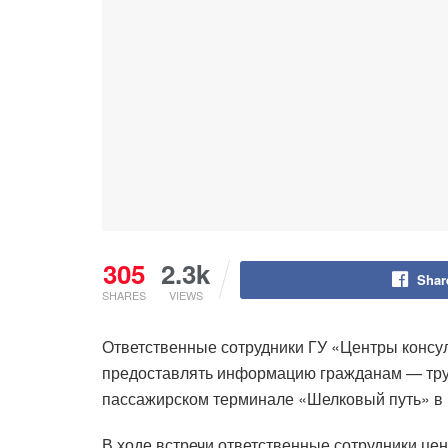
305
2.3k
Shar
SHARES
VIEWS
Ответственные сотрудники ГУ «Центры консу
предоставлять информацию гражданам — тру
пассажирском терминале «Шелковый путь» в 
В ходе встречи ответственные сотрудники це