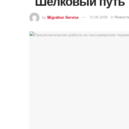
“Шелковый путь”
by
Migration Service
12.06.2026
in
Новост