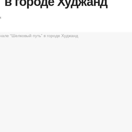
 в городе Худжанд
и