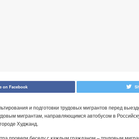
e on Facebook
Sh
льтирования и подготовки трудовых мигрантов перед выез
довым мигрантам, направляющимся автобусом в Российску
городе Худжанд.
нтра провели беседу с каждым гражданом – трудовым мигра