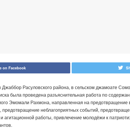
e on Facebook
Sh
 Джаббор Расуловского района, в сельском джамоате Сомо
иска была проведена разъяснительная работа по содержа
мого Эмомали Рахмона, направленная на предотвращение 
пы, предотвращение неблагоприятных событий, предотвращ
 и агитационной работы, привлечение молодёжи к патриоти
антов.