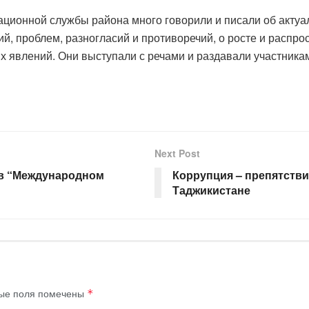
ационной службы района много говорили и писали об акту
ий, проблем, разногласий и противоречий, о росте и расп
х явлений. Они выступали с речами и раздавали участник
Next Post
 в “Международном
Коррупция – препятстви
Таджикистане
ые поля помечены
*