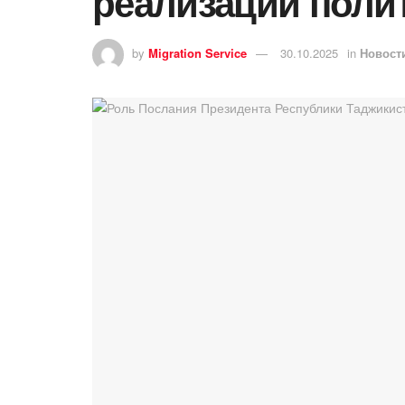
реализации полит
by
Migration Service
30.10.2025
in
Новост