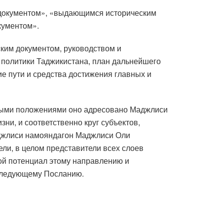
 документом», «выдающимся историческим
кументом».
ким документом, руководством и
 политики Таджикистана, план дальнейшего
кие пути и средства достижения главных и
онными положениями оно адресовано Маджлиси
и, и соответственно круг субъектов,
аджлиси намояндагон Маджлиси Оли
ли, в целом представители всех слоев
ой потенциал этому направлению и
 следующему Посланию.