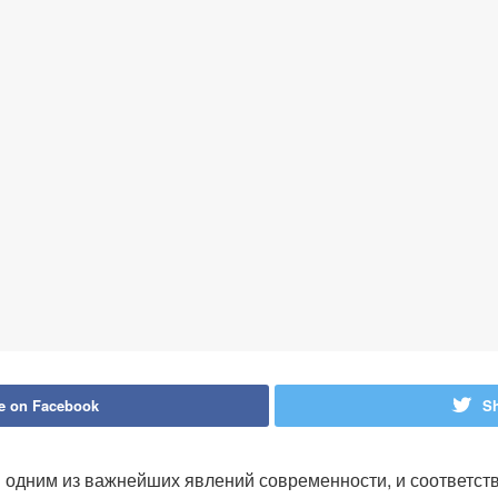
e on Facebook
Sh
я одним из важнейших явлений современности, и соответст