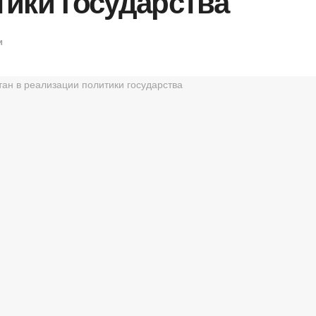
ики государства
и