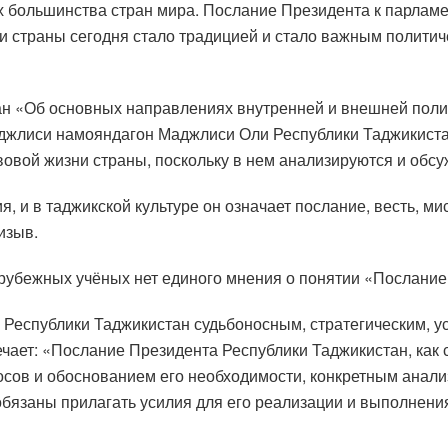
 большинства стран мира. Послание Президента к парламе
и страны сегодня стало традицией и стало важным политич
н «Об основных направлениях внутренней и внешней полит
жлиси намояндагон Маджлиси Оли Республики Таджикистан
вовой жизни страны, поскольку в нем анализируются и обс
 и в таджикской культуре он означает послание, весть, ми
изыв.
арубежных учёных нет единого мнения о понятии «Послание 
 Республики Таджикистан судьбоносным, стратегическим, 
ечает: «Послание Президента Республики Таджикистан, как
росов и обоснованием его необходимости, конкретным ана
 обязаны прилагать усилия для его реализации и выполнени