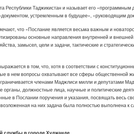
та Республики Таджикистан и называет его «программным
 «документом, устремленным в будущее», «руководящим до
мечают, что «Послание является весьма важным и новаторс
ретизированы основные направления внутренней и внешней
яйства, замысел, цели и задачи, тактические и стратегичес
выражается в том, что, хотя в соответствии с конституци
е в нем вопросы охватывают все сферы общественной жизн
е ограничивается членами Маджлиси милли и депутатами М
е органы, должностные лица, научные и политические деяте
нные в Послании поручения и указания, посвящать весь св
ы возложенная на них задача была полностью выполнена к
й службы в городе Худжанде