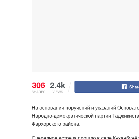
306
2.4k
Shar
SHARES
VIEWS
На основании поручений и указаний Основат
Народно-демократической партии Таджикиста
Фархорского района.
Очередное встреча прошло в селе Куханбунёд