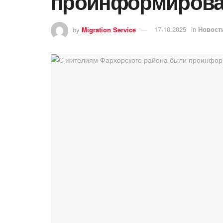
проинформирован
by
Migration Service
17.10.2025
in
Новост