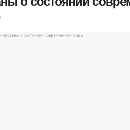
ы о состоянии совре
и