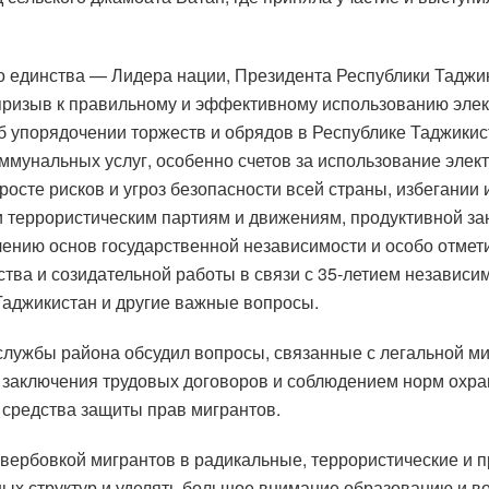
о единства — Лидера нации, Президента Республики Тадж
ризыв к правильному и эффективному использованию элек
б упорядочении торжеств и обрядов в Республике Таджикис
мунальных услуг, особенно счетов за использование электр
росте рисков и угроз безопасности всей страны, избегани
и террористическим партиям и движениям, продуктивной з
лению основ государственной независимости и особо отмет
тва и созидательной работы в связи с 35-летием независи
аджикистан и другие важные вопросы.
 службы района обсудил вопросы, связанные с легальной м
 заключения трудовых договоров и соблюдением норм охра
 средства защиты прав мигрантов.
с вербовкой мигрантов в радикальные, террористические и 
вных структур и уделять большое внимание образованию и в