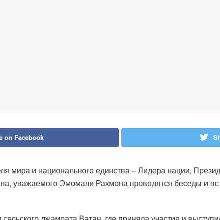
e on Facebook
Sh
еля мира и национального единства – Лидера нации, Прези
на, уважаемого Эмомали Рахмона проводятся беседы и вс
 сельского джамоата Ватан, где приняла участие и выступи