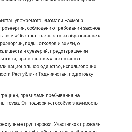
икистан уважаемого Эмомали Рахмона
троэнергии, соблюдению требований законов
тан» и «Об ответственности за образование и
оэнергии, воды, отходов и земли, о
и излишеств и суеверий, предотвращении
анятости, нравственному воспитанию
или национальное единство, использование
мости Республики Таджикистан, подготовку
играцией, правилами пребывания на
ны труда. Он подчеркнул особую значимость
преступные группировки. Участников призвали
овлечению детей в образовательный процесс.