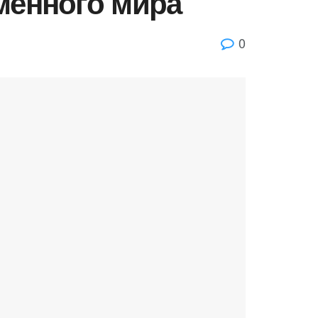
менного мира
0