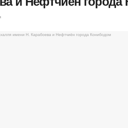
ева и Нефтчиён города
и