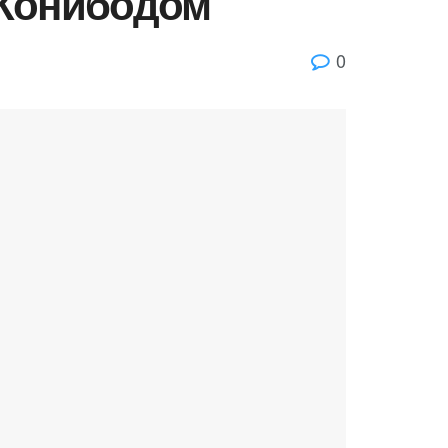
 Конибодом
0