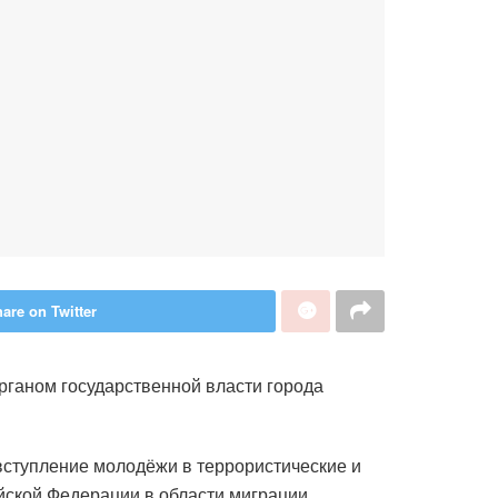
are on Twitter
рганом государственной власти города
вступление молодёжи в террористические и
йской Федерации в области миграции,