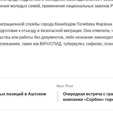
чения молодых семей, применение национальных законов Р
Миграционной службы города Конибодом Толибова Фарзона 
одготовке к отъезду и безопасной миграции. Она отметила,
льства или работы без документов, либо незнание законода
еваниях, таких как ВИЧ/СПИД, туберкулез, сифилис, психи
Next Post
тых позиций в Аштском
Очередная встреча с г
компании «Сорбон» гор