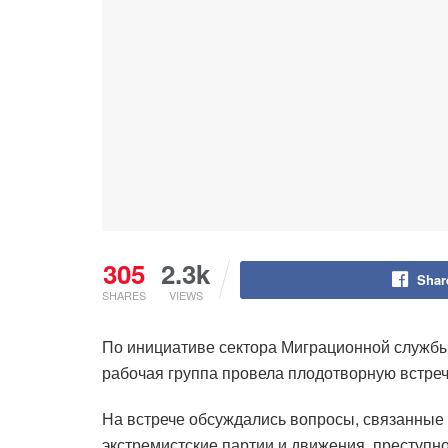
305
2.3k
Shar
SHARES
VIEWS
По инициативе сектора Миграционной службы
рабочая группа провела плодотворную встреч
На встрече обсуждались вопросы, связанные 
экстремистские партии и движения, преступн