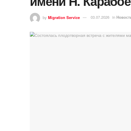
имени Н. Карабо
by
Migration Service
03.07.2026
in
Новост