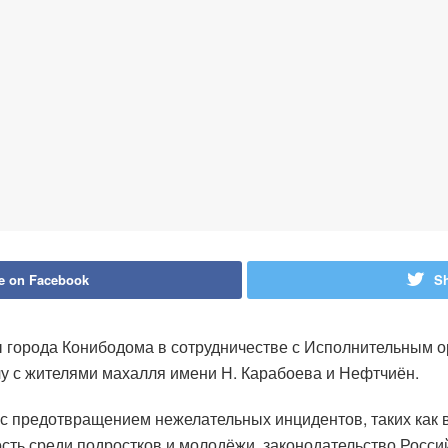
e on Facebook
Sh
 города Конибодома в сотрудничестве с Исполнительным о
у с жителями махалля имени Н. Карабоева и Нефтчиён.
с предотвращением нежелательных инцидентов, таких как 
ость среди подростков и молодёжи, законодательство Росси