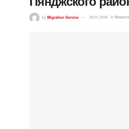
Пянджского райо
by
Migration Service
28.01.2026
in
Новост