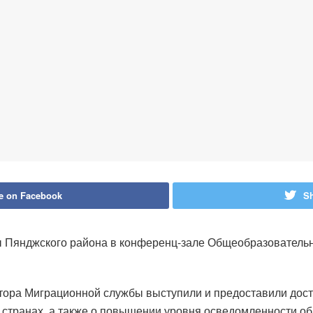
e on Facebook
Sh
ы Пянджского района в конференц-зале Общеобразователь
ектора Миграционной службы выступили и предоставили до
 странах, а также о повышении уровня осведомленности об