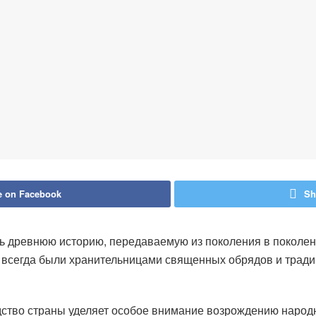
e on Facebook
Sh
 древнюю историю, передаваемую из поколения в поколение
сегда были хранительницами священных обрядов и традиц
одство страны уделяет особое внимание возрождению наро