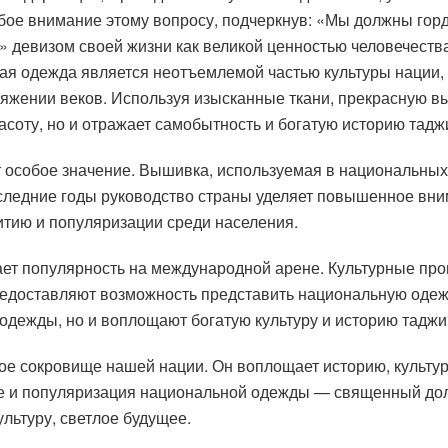
ое внимание этому вопросу, подчеркнув: «Мы должны горд
 девизом своей жизни как великой ценностью человечества
ая одежда является неотъемлемой частью культуры нации, 
тяжении веков. Используя изысканные ткани, прекрасную 
соту, но и отражает самобытность и богатую историю таджи
особое значение. Вышивка, используемая в национальных 
последние годы руководство страны уделяет повышенное в
итию и популяризации среди населения.
ет популярность на международной арене. Культурные пр
редоставляют возможность представить национальную одеж
одежды, но и воплощают богатую культуру и историю таджи
 сокровище нашей нации. Он воплощает историю, культуру
ие и популяризация национальной одежды — священный до
ультуру, светлое будущее.