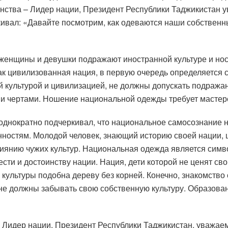
инства – Лидер нации, Президент Республики Таджикиста
вал: «Давайте посмотрим, как одеваются наши собственные
 женщины и девушки подражают иностранной культуре и но
 как цивилизованная нация, в первую очередь определяется
ой культурой и цивилизацией, не должны допускать подража
 чертами. Ношение национальной одежды требует мастерст
нократно подчеркивал, что национальное самосознание на
енностям. Молодой человек, знающий историю своей нации,
влиянию чужих культур. Национальная одежда является симв
ести и достоинству нации. Нация, дети которой не ценят св
 культуры подобна дереву без корней. Конечно, знакомство
 не должны забывать свою собственную культуру. Образов
– Лидер нации, Президент Республики Таджикистан, уважа