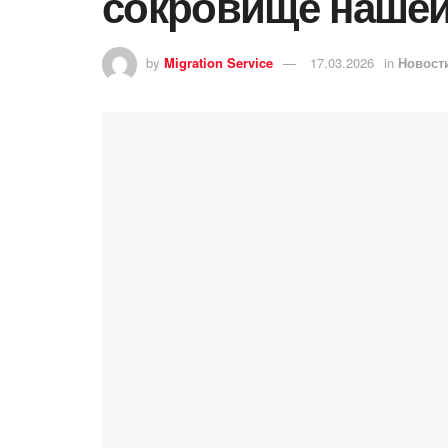
сокровище нашей
by
Migration Service
17.03.2026
in
Новост