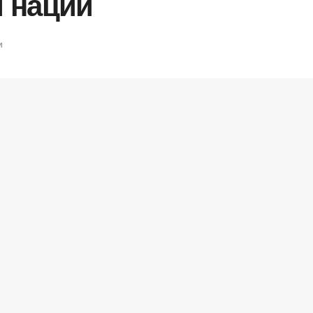
 нации
и