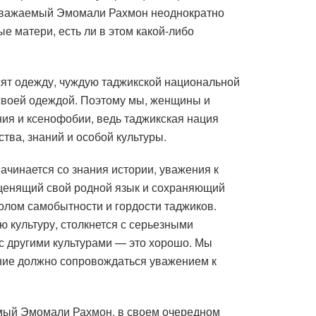
н уважаемый Эмомали Рахмон неоднократно
 матери, есть ли в этом какой-либо
сят одежду, чуждую таджикской национальной
 своей одеждой. Поэтому мы, женщины и
ния и ксенофобии, ведь таджикская нация
ва, знаний и особой культуры.
чинается со знания истории, уважения к
 ценящий свой родной язык и сохраняющий
олом самобытности и гордости таджиков.
ою культуру, столкнется с серьезными
 с другими культурами — это хорошо. Мы
ание должно сопровождаться уважением к
емый Эмомали Рахмон, в своем очередном