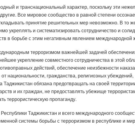
одный и транснациональный характер, поскольку эти неже
и другие. Все мировое сообщество в равной степени осозн
откладывать принятие решительных мер невозможно. В то ж
мо укреплять и систематизировать сотрудничество и солида
ств в борьбе с этим негативным явлением международной 
еждународным терроризмом важнейшей задачей обеспечени
нейшее укрепление совместного сотрудничества в этой обла
отивоправных действий, обеспечение неизбежности наказа
от национальности, гражданства, религиозных убеждений, 
 Таджикистан обязана предотвращать на своей территории
арств и их граждан, не предоставлять убежище террориста
ть террористическую пропаганду.
Республики Таджикистан и всего международного сообщест
еменной системы борьбы с терроризмом в республике и ми