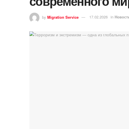
современного ми
by
Migration Service
17.02.2026
in
Новост