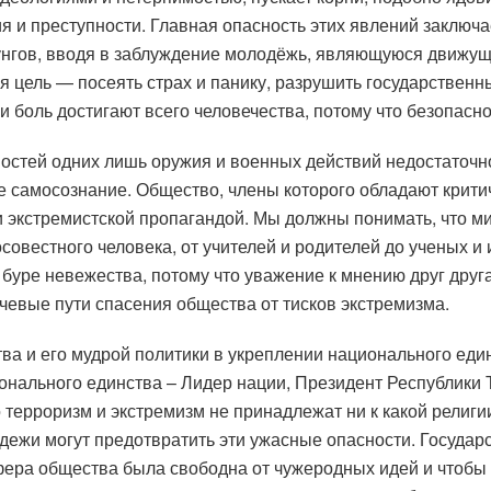
я и преступности. Главная опасность этих явлений заключа
нгов, вводя в заблуждение молодёжь, являющуюся движуще
я цель — посеять страх и панику, разрушить государственн
 и боль достигают всего человечества, потому что безопас
остей одних лишь оружия и военных действий недостаточ
е самосознание. Общество, члены которого обладают кри
й и экстремистской пропагандой. Мы должны понимать, что м
овестного человека, от учителей и родителей до ученых и 
уре невежества, потому что уважение к мнению друг друга
евые пути спасения общества от тисков экстремизма.
ства и его мудрой политики в укреплении национального ед
ионального единства – Лидер нации, Президент Республики
 терроризм и экстремизм не принадлежат ни к какой религ
дежи могут предотвратить эти ужасные опасности. Государс
фера общества была свободна от чужеродных идей и чтобы 