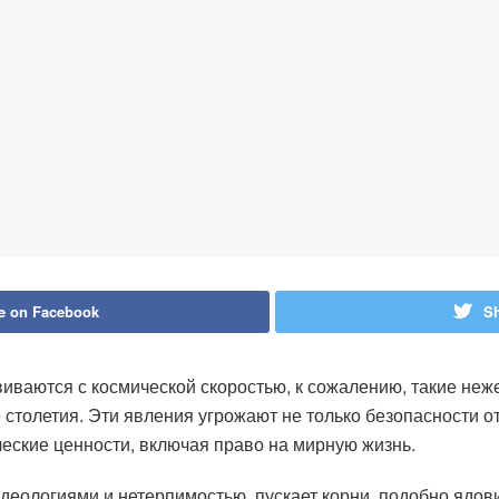
e on Facebook
Sh
виваются с космической скоростью, к сожалению, такие неж
столетия. Эти явления угрожают не только безопасности от
еские ценности, включая право на мирную жизнь.
еологиями и нетерпимостью, пускает корни, подобно ядови