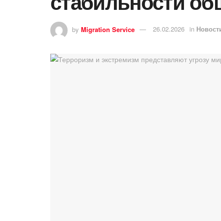
стабильности об
by
Migration Service
26.02.2026
in
Новост