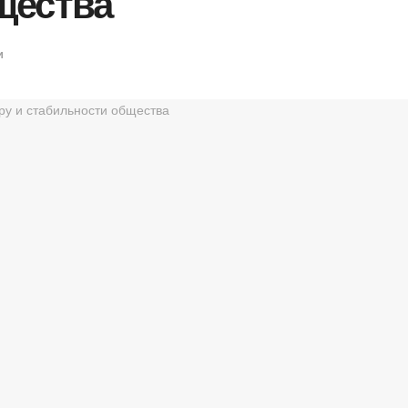
щества
и