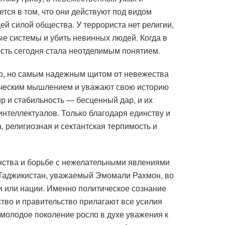
ется в том, что они действуют под видом
й силой общества. У террориста нет религии,
ые системы и убить невинных людей. Когда в
ность сегодня стала неотделимым понятием.
но, но самым надежным щитом от невежества
тическим мышлением и уважают свою историю
ир и стабильность — бесценный дар, и их
интеллектуалов. Только благодаря единству и
, религиозная и сектантская терпимость и
инства и борьбе с нежелательными явлениями
 Таджикистан, уважаемый Эмомали Рахмон, во
ии или нации. Именно политическое сознание
тво и правительство прилагают все усилия
молодое поколение росло в духе уважения к