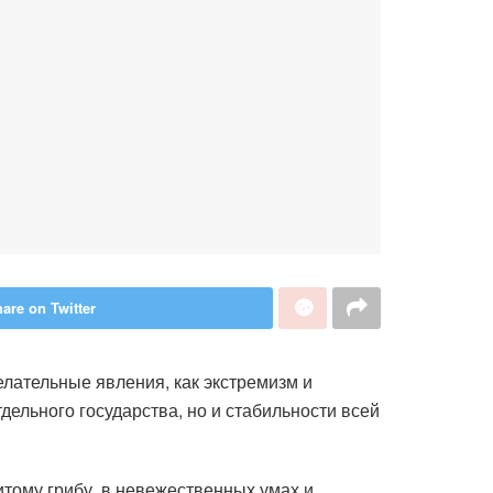
are on Twitter
елательные явления, как экстремизм и
дельного государства, но и стабильности всей
тому грибу, в невежественных умах и