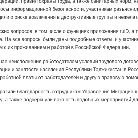
дерации, правил охраны труда, а также санитарных норм, 
сы информационной безопасности, участникам разъяснил
или о риске вовлечения в деструктивные группы и нежелат
ких вопросов, в том числе о функциях приложения ruID, а
ода. На все вопросы были даны подробные ответы, и участн
 с их проживанием и работой в Российской Федерации.
учае неисполнения работодателем условий трудового догово
ации и занятости населения Республики Таджикистан в Рос
работной платы от работодателей и другую правовую помо
разили благодарность сотрудникам Управления Миграцион
, а также подчеркнули важность подобных мероприятий дл