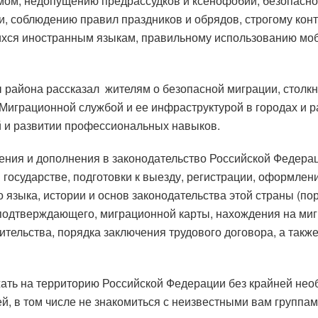
змом, недопущению предрассудков и ксенофобии, безопасно
, соблюдению правил праздников и обрядов, строгому конт
щихся иностранным языкам, правильному использованию мо
 района рассказал жителям о безопасной миграции, столк
 Миграционной службой и ее инфраструктурой в городах и 
 и развитии профессиональных навыков.
ения и дополнения в законодательство Российской Федера
 государстве, подготовки к выезду, регистрации, оформлен
 языка, истории и основ законодательства этой страны (по
подтверждающего, миграционной карты, нахождения на мигр
тельства, порядка заключения трудового договора, а такж
зжать на территорию Российской Федерации без крайней необ
, в том числе не знакомиться с неизвестными вам группам