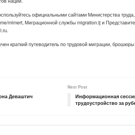
гов нации.
оспользуйтесь официальными сайтами Министерства труда,
t.me/mlmert, Миграционной службы migration.tj и Представи
.ru.
учен краткий путеводитель по трудовой миграции, брошюр
Next Post
йона Деваштич
Информационная сессия
трудоустройство за ру