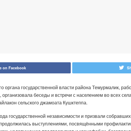
e on Facebook
Sh
 органа государственной власти района Темурмалик, рабоч
 организовала беседы и встречи с населением во всех сел
айлакон сельского джамоата Кушктеппа.
да государственной независимости и призвали собравшихс
а продолжилась выступлениями, посвящёнными профилакти