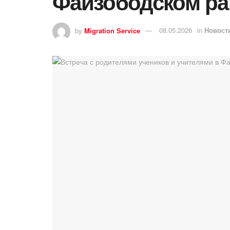
Файзободском ра
by
Migration Service
08.05.2026
in
Новост