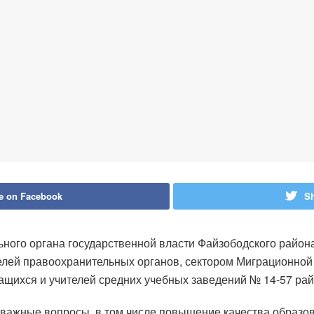
e on Facebook
Sh
ьного органа государственной власти Файзободского район
елей правоохранительных органов, сектором Миграционной
ащихся и учителей средних учебных заведений № 14-57 рай
 важные вопросы, в том числе повышение качества образов