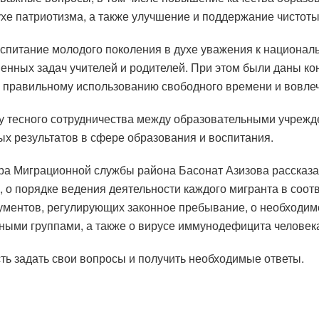
ухе патриотизма, а также улучшение и поддержание чистоты
оспитание молодого поколения в духе уважения к национал
пенных задач учителей и родителей. При этом были даны к
правильному использованию свободного времени и вовлеч
 тесного сотрудничества между образовательными учрежде
ых результатов в сфере образования и воспитания.
тора Миграционной службы района Басонат Азизова рассказ
о порядке ведения деятельности каждого мигранта в соотв
ментов, регулирующих законное пребывание, о необходимос
рными группами, а также о вирусе иммунодефицита челове
ть задать свои вопросы и получить необходимые ответы.