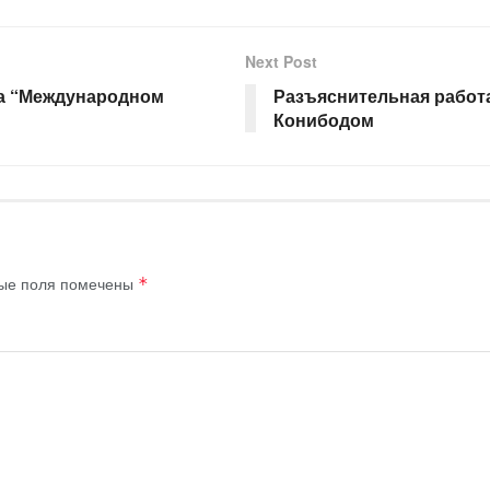
Next Post
а “Международном
Разъяснительная работа
Конибодом
ые поля помечены
*