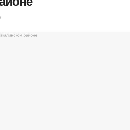
айоне
и