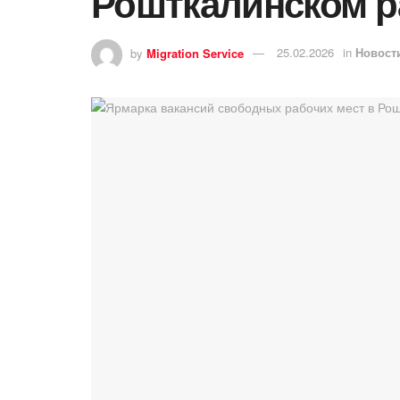
Рошткалинском р
by
Migration Service
25.02.2026
in
Новост