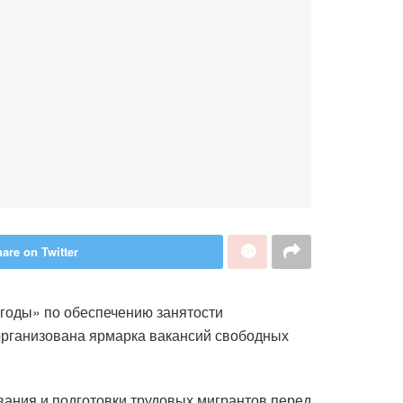
are on Twitter
 годы» по обеспечению занятости
организована ярмарка вакансий свободных
вания и подготовки трудовых мигрантов перед