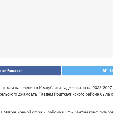
e on Facebook
Sh
нятости населения в Республики Таджикистан на 2023-2027
е сельского джамоата Тавдем Рошткалинского района была 
ра Миграционной службы района и ГУ «Центры консультиро