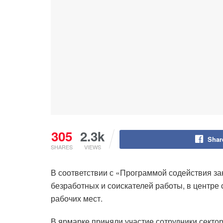
305
2.3k
Shar
SHARES
VIEWS
В соответствии с «Программой содействия за
безработных и соискателей работы, в центр
рабочих мест.
В ярмарке приняли участие сотрудники секто