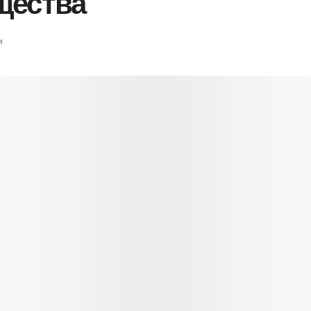
щества
и