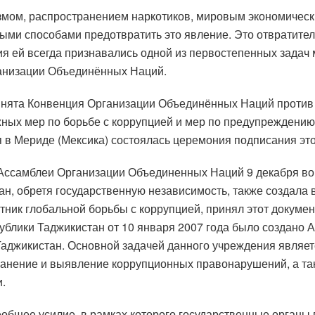
змом, распространением наркотиков, мировым экономическим
ными способами предотвратить это явление. Это отвратите
ия ей всегда признавались одной из первостепенных задач
ганизации Объединённых Наций.
принята Конвенция Организации Объединённых Наций против
ных мер по борьбе с коррупцией и мер по предупреждению 
я в Мериде (Мексика) состоялась церемония подписания это
й Ассамблеи Организации Объединенных Наций 9 декабря во
ан, обретя государственную независимость, также создал
стник глобальной борьбы с коррупцией, принял этот докуме
публики Таджикистан от 10 января 2007 года было создано
Таджикистан. Основной задачей данного учреждения являе
ранение и выявление коррупционных правонарушений, а та
.
сеобщее усилие, в рамках которого государственные органы