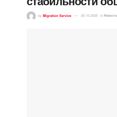
стабильности об
by
Migration Service
20.10.2025
in
Новост