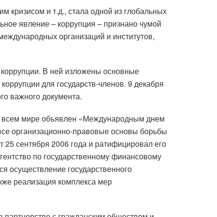
 кризисом и т.д., стала одной из глобальных
льное явление – коррупция – признано чумой
 международных организаций и институтов,
 коррупции. В ней изложены основные
коррупции для государств-членов. 9 декабря
го важного документа.
 всем мире объявлен «Международным днем ​​
а все организационно-правовые основы борьбы
нт 25 сентября 2006 года и ратифицировал его
 Агентство по государственному финансовому
тся осуществление государственного
кже реализация комплекса мер
 в партнерстве с гражданским обществом и