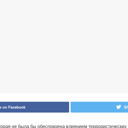
e on Facebook
Sh
торая не была бы обеспокоена влиянием террористических г