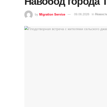
Навобод города 
by
Migration Service
09.06.2026
in
Новост