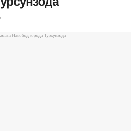
Турсунзода
и