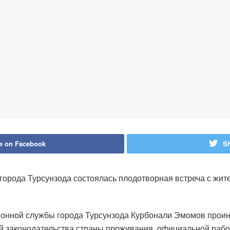
e on Facebook
Sh
города Турсунзода состоялась плодотворная встреча с жит
ционной службы города Турсунзода Курбонали Эмомов прои
й законодательства страны проживания, официальной работ