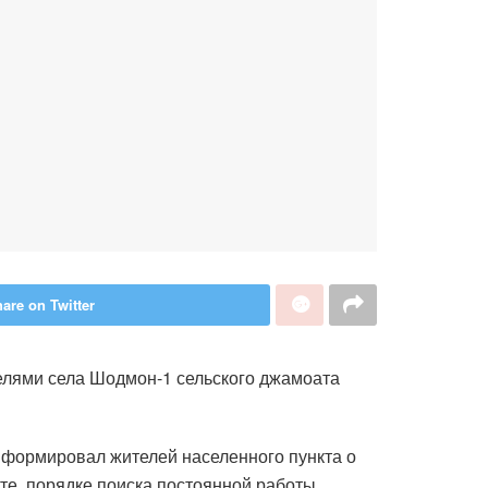
are on Twitter
елями села Шодмон-1 сельского джамоата
нформировал жителей населенного пункта о
е, порядке поиска постоянной работы,