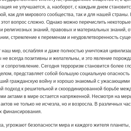
туация не улучшается, а, наоборот, с каждым днем ​​станови
ой, как для мирового сообщества, так и для нашей страны.
 этот вопрос сложно. Однако можно перечислить некоторые 
х и религиозных знаний, правовых и материальных знаний, 
ании, стремление к переменам и неудовлетворенность суще
наш мир, ослабляя и даже полностью уничтожая цивилизаци
 не всегда позитивны и желательны, и это явление порожд
т и сопротивление. Сегодня терроризм становится более гл
целом, представляет собой большую социальную опасность 
ивший гражданскую войну и хорошо знакомый с ужасающими 
й подход к решительной и скоординированной борьбе межд
ми актами в мире остается напряженной. Несмотря на мер
актов не только не исчезла, но и возросла. В различных ча
их финансирования.
ка, угрожают безопасности мира и каждого жителя планеты,