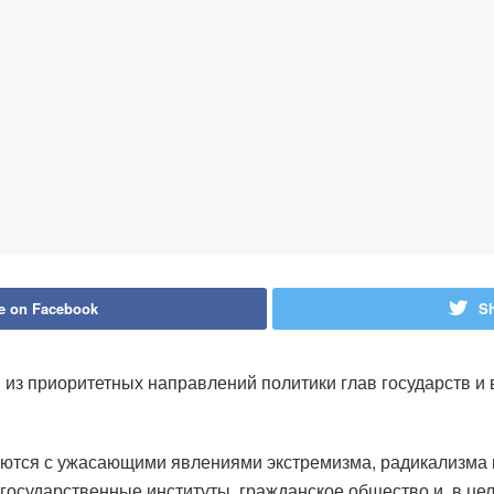
e on Facebook
Sh
з приоритетных направлений политики глав государств и 
аются с ужасающими явлениями экстремизма, радикализма 
государственные институты, гражданское общество и, в це