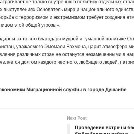
атрагивает не только внутреннюю политику отдельных стра
оих выступлениях Основатель мира и национального единств
орьба с терроризмом и экстремизмом требует создания а
 лицом этой общей угрозы».
дарны за то, что благодаря мудрой и гуманной политике О
кистан, уважаемого Эмомали Рахмона, царит атмосфера ми
вления различных стран не останутся незамеченными в наш
ляется долгом каждого честного, любящего людей, патрио
 экономики Миграционной службы в городе Душанбе
Next Post
Проведение встреч и бе
Файзабадском районе