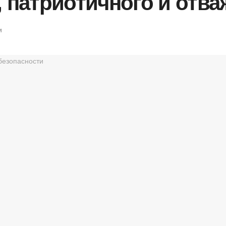
, патриотичного и отва
и