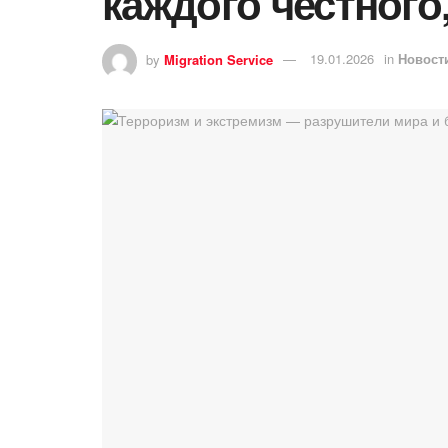
каждого честного
by
Migration Service
19.01.2026
in
Новост