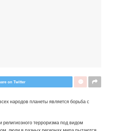
are on Twitter
всех народов планеты является борьба с
и религиозного терроризма под видом
лом, люди в разных регионах мира пытаются