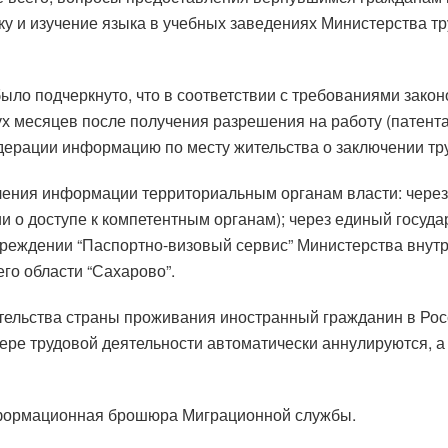
у и изучение языка в учебных заведениях Министерства тр
было подчеркнуто, что в соответствии с требованиями зако
х месяцев после получения разрешения на работу (патента
дерации информацию по месту жительства о заключении тру
ления информации территориальным органам власти: через
 о доступе к компетентным органам); через единый государ
еждении “Паспортно-визовый сервис” Министерства внутр
его области “Сахарово”.
тельства страны проживания иностранный гражданин в Рос
ере трудовой деятельности автоматически аннулируются, а
нформационная брошюра Миграционной службы.