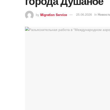
города Душанбе”
by
Migration Service
25.06.2026
in
Новост