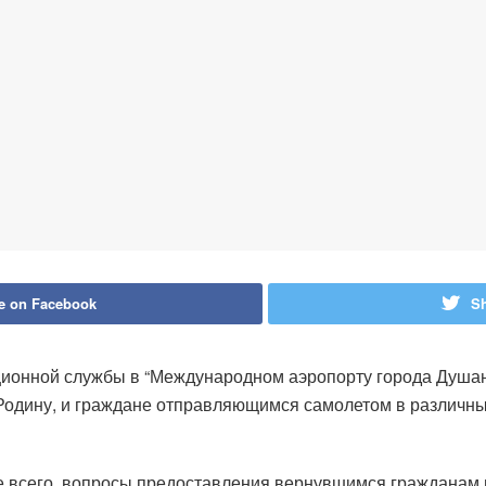
e on Facebook
Sh
ционной службы в “Международном аэропорту города Душа
Родину, и граждане отправляющимся самолетом в различн
е всего, вопросы предоставления вернувшимся гражданам н