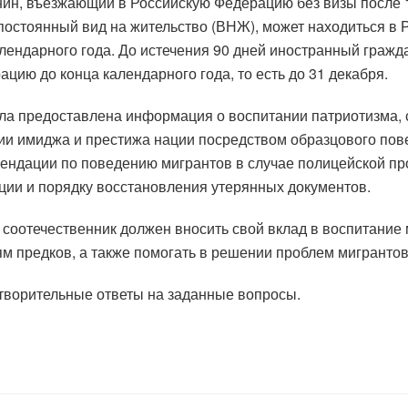
н, въезжающий в Российскую Федерацию без визы после 1 
постоянный вид на жительство (ВНЖ), может находиться в 
лендарного года. До истечения 90 дней иностранный гражд
цию до конца календарного года, то есть до 31 декабря.
ла предоставлена ​​информация о воспитании патриотизма,
нии имиджа и престижа нации посредством образцового пов
мендации по поведению мигрантов в случае полицейской п
ции и порядку восстановления утерянных документов.
й соотечественник должен вносить свой вклад в воспитание
ям предков, а также помогать в решении проблем мигрантов
творительные ответы на заданные вопросы.