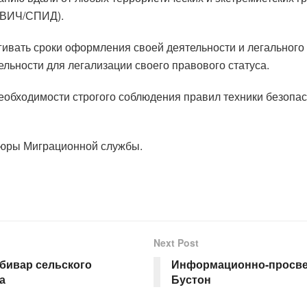
(ВИЧ/СПИД).
тягивать сроки оформления своей деятельности и легальног
ельности для легализации своего правового статуса.
еобходимости строгого соблюдения правил техники безопас
шюры Миграционной службы.
Next Post
мбивар сельского
Информационно-просвет
а
Бустон