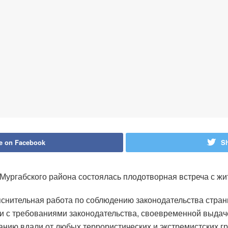
e on Facebook
Sh
Мургабского района состоялась плодотворная встреча с жи
яснительная работа по соблюдению законодательства стран
ии с требованиями законодательства, своевременной выдач
ию вдали от любых террористических и экстремистских гру