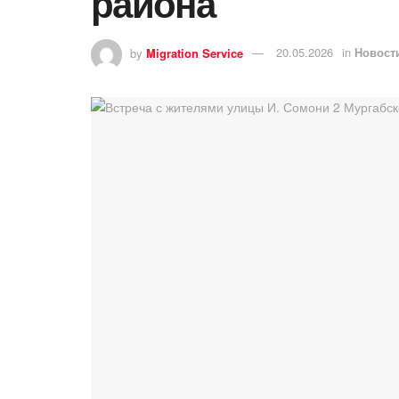
района
by
Migration Service
20.05.2026
in
Новост