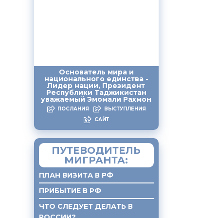
ства,
и
ился
Основатель мира и
национального единства -
Лидер нации, Президент
Республики Таджикистан
уважаемый Эмомали Рахмон
ПОСЛАНИЯ
ВЫСТУПЛЕНИЯ
САЙТ
лужбы
ПУТЕВОДИТЕЛЬ
МИГРАНТА:
ПЛАН ВИЗИТА В РФ
ПРИБЫТИЕ В РФ
ЧТО СЛЕДУЕТ ДЕЛАТЬ В
РОССИИ?