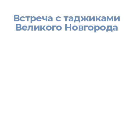
Встреча с таджиками
Великого Новгорода
Сотрудники Представительства Министерства труда, миграции
и занятости населения Республики Таджикистан в Российской
Федерации по миграции встретились с трудовыми мигрантами,
соотечественниками и успешными таджикскими
предпринимателями, проживающими в Великом Новгороде
Северо-Западного федерального округа России.
Основным вопросом обсуждения на встрече с
соотечественниками было урегулирование правового статуса,
официальное трудоустройство и соблюдение правил
пребывания.
Было отмечено, что соблюдение установленных правил
пребывания в стране приема позволит обеспечить свободу