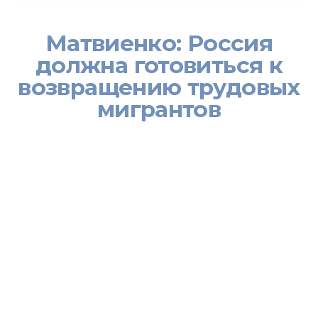
Матвиенко: Россия
должна готовиться к
возвращению трудовых
мигрантов
Россия должна готовиться к восстановлению трудовой
миграции из других стран с учётом эпидемической обстановки,
заявила спикер Совета Федерации Валентина Матвиенко на
52-м пленарном заседании Межпарламентской ассамблеи
государств — участников СНГ. Об этом сообщает ТАСС.
«Мы хорошо понимаем, что вечно нельзя держать границы
закрытыми. Те страны, которые выбрали такой путь, не
показывают достойных результатов ни в борьбе с пандемией,
ни в росте экономики», — отметила Матвиенко.
По её словам, России необходимо вырабатывать все