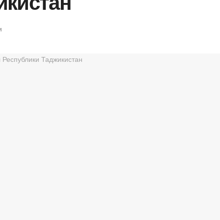
икистан
и