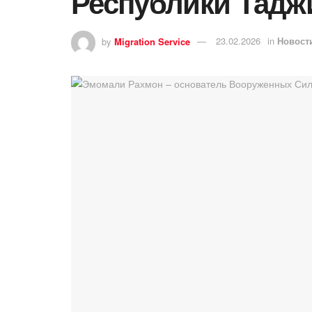
Республики Тадж
by
Migration Service
23.02.2026
in
Новост