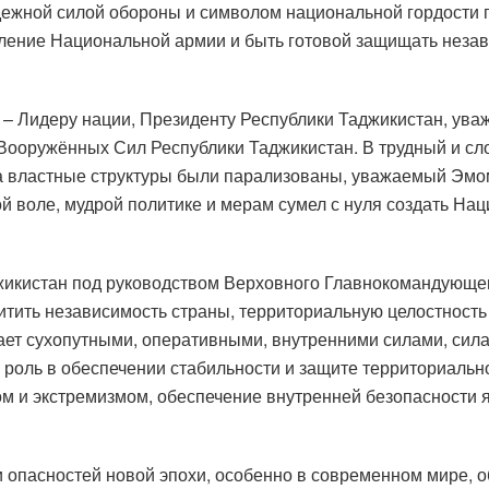
ежной силой обороны и символом национальной гордости г
пление Национальной армии и быть готовой защищать незав
 – Лидеру нации, Президенту Республики Таджикистан, у
Вооружённых Сил Республики Таджикистан. В трудный и сло
а властные структуры были парализованы, уважаемый Эмом
ой воле, мудрой политике и мерам сумел с нуля создать На
икистан под руководством Верховного Главнокомандующе
ить независимость страны, территориальную целостность и
ет сухопутными, оперативными, внутренними силами, сил
роль в обеспечении стабильности и защите территориальн
мом и экстремизмом, обеспечение внутренней безопасност
и опасностей новой эпохи, особенно в современном мире, 