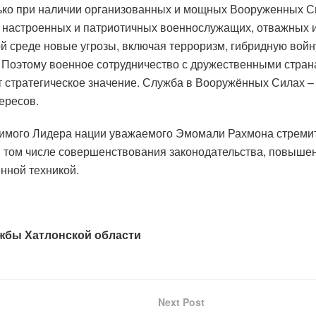
лько при наличии организованных и мощных Вооруженных 
ки настроенных и патриотичных военнослужащих, отважных 
й среде новые угрозы, включая терроризм, гибридную войн
 Поэтому военное сотрудничество с дружественными стран
тратегическое значение. Служба в Вооружённых Силах – эт
ересов.
бимого Лидера нации уважаемого Эмомали Рахмона стреми
в том числе совершенствования законодательства, повыш
нной техникой.
жбы Хатлонской области
Next Post