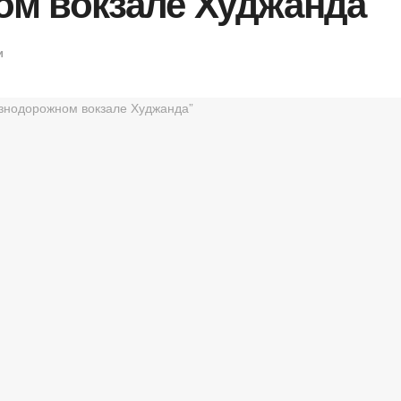
м вокзале Худжанда”
и