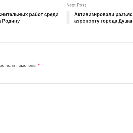
Next Post
нительных работ среди
Активизировали разъяс
а Родину
аэропорту города Душа
ые поля помечены
*