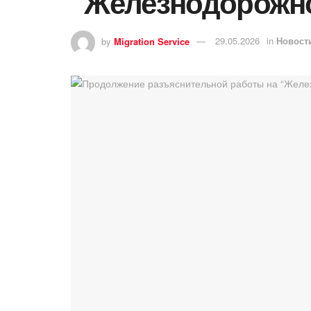
“Железнодорожно
by
Migration Service
29.05.2026
in
Новост