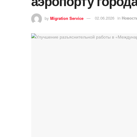
аэропорту город
by
Migration Service
02.06.2026
in
Новост