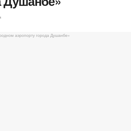
а Душанбе»
и