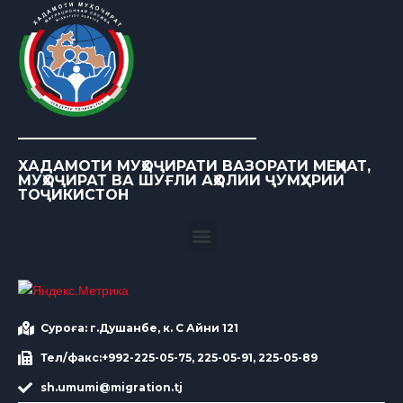
ХАДАМОТИ МУҲОҶИРАТИ ВАЗОРАТИ МЕҲНАТ,
МУҲОҶИРАТ ВА ШУҒЛИ АҲОЛИИ ҶУМҲУРИИ
ТОҶИКИСТОН
Суроға: г.Душанбе, к. С Айни 121
Тел/факс:+992-225-05-75, 225-05-91, 225-05-89
sh.umumi@migration.tj