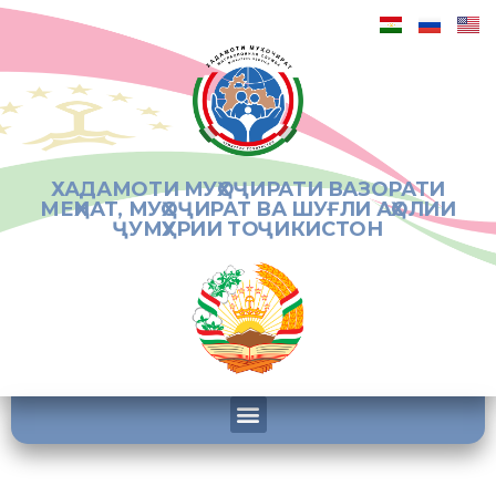
ХАДАМОТИ МУҲОҶИРАТИ ВАЗОРАТИ
МЕҲНАТ, МУҲОҶИРАТ ВА ШУҒЛИ АҲОЛИИ
ҶУМҲУРИИ ТОҶИКИСТОН