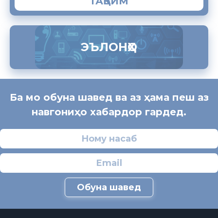
ТАҚВИМ
ЭЪЛОНҲО
Ба мо обуна шавед ва аз ҳама пеш аз
навгониҳо хабардор гардед.
Обуна шавед