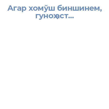
Агар хомўш биншинем,
гуноҳ аст…
[:tj]
Рўзи муҳоҷир, ки дар Тоҷикистон ҳам ҳамасола 18-уми декабр қайд
мегардад, ҳамчун ҷашни байналмилалӣ таърихи тўлонӣ
надорад. Соли 1990 Ассамблеяи Генералии Созмони Милали
Муттаҳид Конвенсияи байналхалқӣ оид ба ҳифзи ҳуқуқҳои
муҳоҷирони меҳнатӣ ва аъзои оилаи онҳоро қабул кард ва 4-уми
декабри соли 2000 дар асоси резолютсияи 55/93 18-уми
декабрро Рўзи байналмилалии муҳоҷир эълон намуд.
Санаи 8-уми январи соли 2002 Ҷумҳурии Тоҷикистон низ ба ин
Конвенсия аъзо гардид ва он соли 2003 ҳукми қонунӣ пайдо
кард.
Мақсади асосии Конвенсия ноил шудан ба ҳалли мушкилот ва