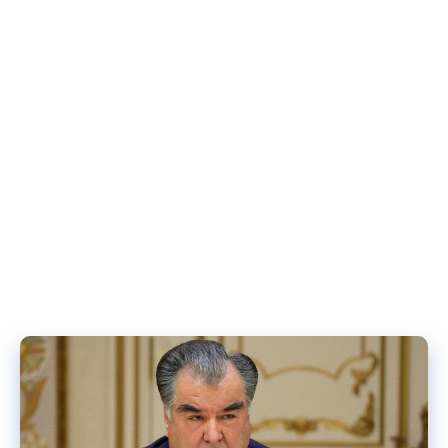
иштирокчиён, новобаста ба синну солашон, аз ҷо бархоста,
кафкўбӣ намуданд, ки далели шукру сипос ва арҷгузориашон ба
заҳматҳои Ҷаноби Олӣ Эмомалӣ Раҳмон буд.
Чорабинии тантанавиро директори муассисаи таълимӣ
Олимҷон Умаров ҷамъбаст кард.
Мардон ҚУРБОНОВ
[:]