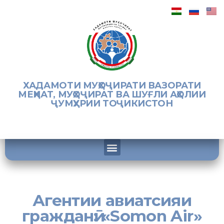
ХАДАМОТИ МУҲОҶИРАТИ ВАЗОРАТИ
МЕҲНАТ, МУҲОҶИРАТ ВА ШУҒЛИ АҲОЛИИ
ҶУМҲУРИИ ТОҶИКИСТОН
Агентии авиатсияи
гражданӣ: «Somon Air»