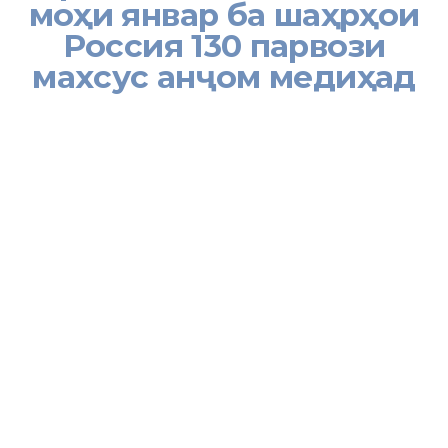
моҳи январ ба шаҳрҳои
Россия 130 парвози
махсус анҷом медиҳад
[:ru]
ДУШАНБЕ, 08.01.2021 /НИАТ «Ховар»/.
Отечественная
авиакомпания «Сомон Эйр» в январе планирует совершить 130
специальных рейсов в различные города Российской
Федерации.
Директор Агентства гражданской авиации при Правительстве
Республики Таджикистан Икром Субхонзода сообщил НИАТ
«Ховар», что запрос отечественной авиакомпании «Сомон Эйр»
на выполнение специальных рейсов в города Российской
Федерации поступил в Республиканский штаб по усилению
противоэпидемических мер по предотвращению
распространения новой инфекции COVID-19 в Таджикистане.