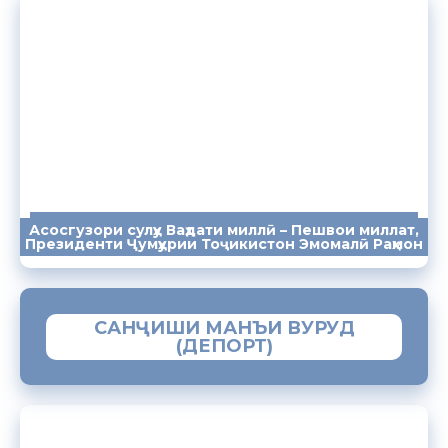
Асосгузори сулҳу Ваҳдати миллӣ – Пешвои миллат,
ПАЁМҲО
СУХАНРОНИҲО
СОМОНА
Президенти Ҷумҳурии Тоҷикистон Эмомалӣ Раҳмон
САНҶИШИ МАНЪИ ВУРУД
(ДЕПОРТ)
ЗАМИМАИ МОБИЛИИ “МУҲОҶИР”