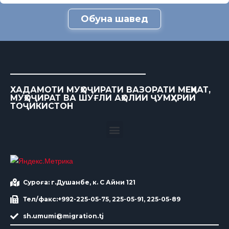
Обуна шавед
ХАДАМОТИ МУҲОҶИРАТИ ВАЗОРАТИ МЕҲНАТ,
МУҲОҶИРАТ ВА ШУҒЛИ АҲОЛИИ ҶУМҲУРИИ
ТОҶИКИСТОН
Суроға: г.Душанбе, к. С Айни 121
Тел/факс:+992-225-05-75, 225-05-91, 225-05-89
sh.umumi@migration.tj