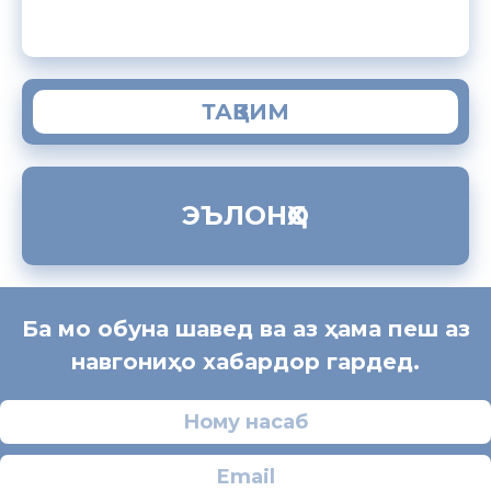
ТАҚВИМ
ЭЪЛОНҲО
Ба мо обуна шавед ва аз ҳама пеш аз
навгониҳо хабардор гардед.