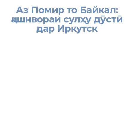
Аз Помир то Байкал:
ҷашнвораи сулҳу дӯстӣ
дар Иркутск
[:tj]Бо ташаббуси ташкилоти ҷамъиятии «Ҷамъияти миллию
фарҳангии тоҷикони вилояти Иркутск «Ҳамватанон-
Соотечественники» ҷашнвораи «Пули дӯстӣ дар Иркутск»
баргузор гардид.
Чорабинии фарҳангӣ дар доираи лоиҳаи «Аз Помир то Байкал:
минтақаи сулҳу ваҳдат» сурат гирифта, яке аз тадбирҳои аз
лиҳози иҷтимоию фарҳангӣ муҳими минтақа ба шумор меравад.
Ҳадафи асосии ҷашвора ҳифзу қадршиносии арзишҳои миллию
фарҳангии халқияту миллатҳои маскуни воҳаи Амур буда,
инчунин баргузории он ҷиҳати таҳкими дӯстию рафоқати байни
миллатҳо мусоидат хоҳад кард.
Дар доираи чорабинӣ тоҷикони минтақа намунаҳои ҳунарҳои