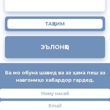
ТАҚВИМ
ЭЪЛОНҲО
Ба мо обуна шавед ва аз ҳама пеш аз
навгониҳо хабардор гардед.