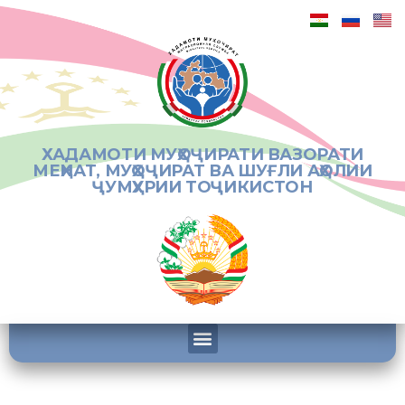
ХАДАМОТИ МУҲОҶИРАТИ ВАЗОРАТИ
МЕҲНАТ, МУҲОҶИРАТ ВА ШУҒЛИ АҲОЛИИ
ҶУМҲУРИИ ТОҶИКИСТОН