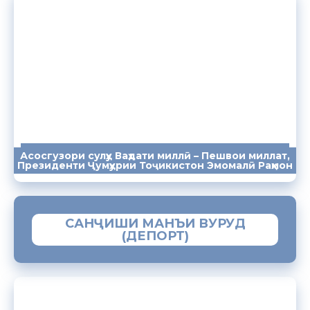
Асосгузори сулҳу Ваҳдати миллӣ – Пешвои миллат,
ПАЁМҲО
СУХАНРОНИҲО
СОМОНА
Президенти Ҷумҳурии Тоҷикистон Эмомалӣ Раҳмон
САНҶИШИ МАНЪИ ВУРУД
(ДЕПОРТ)
ЗАМИМАИ МОБИЛИИ “МУҲОҶИР”