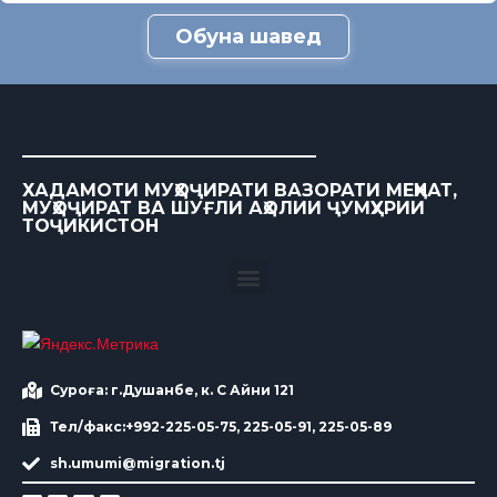
Обуна шавед
ХАДАМОТИ МУҲОҶИРАТИ ВАЗОРАТИ МЕҲНАТ,
МУҲОҶИРАТ ВА ШУҒЛИ АҲОЛИИ ҶУМҲУРИИ
ТОҶИКИСТОН
Суроға: г.Душанбе, к. С Айни 121
Тел/факс:+992-225-05-75, 225-05-91, 225-05-89
sh.umumi@migration.tj