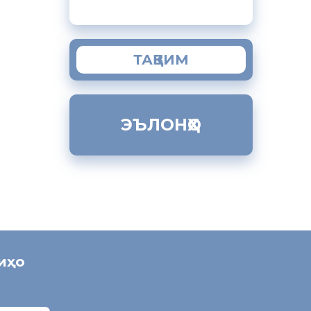
ТАҚВИМ
ЭЪЛОНҲО
ниҳо