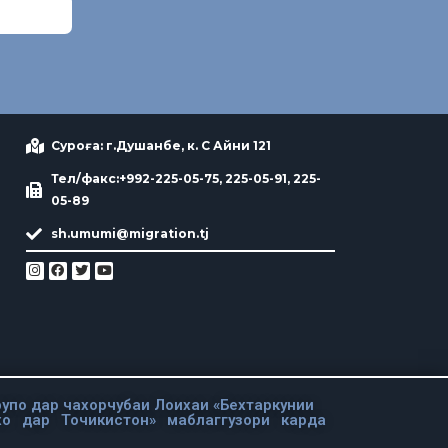
Суроға: г.Душанбе, к. С Айни 121
Тел/факс:+992-225-05-75, 225-05-91, 225-
05-89
sh.umumi@migration.tj
упо дар чахорчубаи Лоихаи «Бехтаркунии
хо дар Точикистон» маблаггузори карда