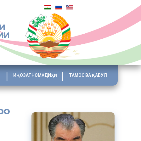
И
ИИ
ИҶОЗАТНОМАДИҲӢ
ТАМОС ВА ҚАБУЛ
ро