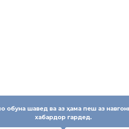
В
мо обуна шавед ва аз ҳама пеш аз навго
хабардор гардед.