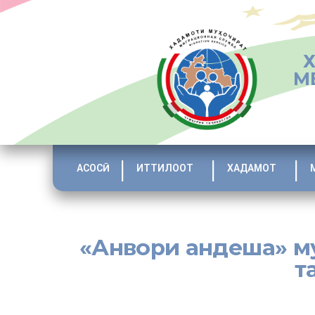
М
АСОСӢ
ИТТИЛООТ
ХАДАМОТ
«Анвори андеша» му
т
[:tj]