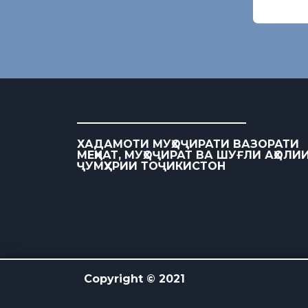
ХАДАМОТИ МУҲОҶИРАТИ ВАЗОРАТИ
МЕҲНАТ, МУҲОҶИРАТ ВА ШУҒЛИ АҲОЛИ
ҶУМҲУРИИ ТОҶИКИСТОН
Copyright © 2021