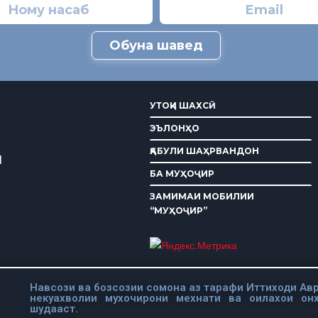
Обуна шавед
УТОҚИ ШАХСӢ
ЭЪЛОНҲО
ҚАБУЛИ ШАҲРВАНДОН
И
БА МУҲОҶИР
ЗАМИМАИ МОБИЛИИ
“МУҲОҶИР”
Навсози ва бозсозии сомона аз тарафи Иттиходи Авр
некуахволии мухочирони мехнати ва оилахои он
шудааст.