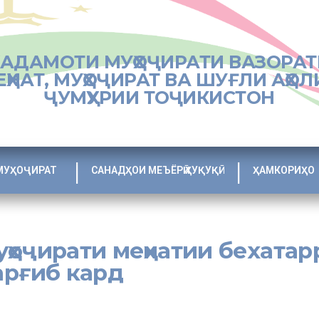
ХАДАМОТИ МУҲОҶИРАТИ ВАЗОРАТ
ЕҲНАТ, МУҲОҶИРАТ ВА ШУҒЛИ АҲОЛ
ҶУМҲУРИИ ТОҶИКИСТОН
МУҲОҶИРАТ
САНАДҲОИ МЕЪЁРӢ ҲУҚУҚӢ
ҲАМКОРИҲО
ҳоҷирати меҳнатии бехатар
арғиб кард