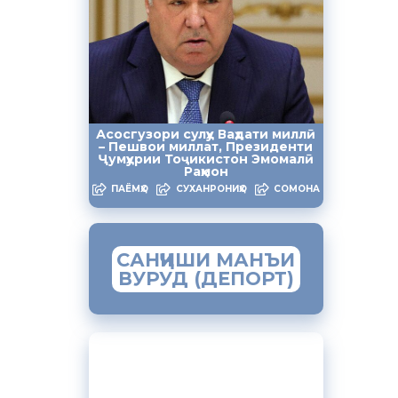
лояти Суғд
лоотию
и «Анвори
намуданд.
Асосгузори сулҳу Ваҳдати миллӣ
кадом
– Пешвои миллат, Президенти
Ҷумҳурии Тоҷикистон Эмомалӣ
ани
Раҳмон
 аст?, Ба
ПАЁМҲО
СУХАНРОНИҲО
СОМОНА
ӣ эълон
САНҶИШИ МАНЪИ
ВУРУД (ДЕПОРТ)
Рустамҷон
ефонҳои
тон дар
ЗАМИМАИ МОБИЛИИ
“МУҲОҶИР”