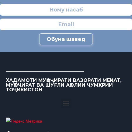
Обуна шавед
ХАДАМОТИ МУҲОҶИРАТИ ВАЗОРАТИ МЕҲНАТ,
МУҲОҶИРАТ ВА ШУҒЛИ АҲОЛИИ ҶУМҲУРИИ
ТОҶИКИСТОН