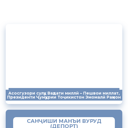
Асосгузори сулҳу Ваҳдати миллӣ – Пешвои миллат,
ПАЁМҲО
СУХАНРОНИҲО
СОМОНА
Президенти Ҷумҳурии Тоҷикистон Эмомалӣ Раҳмон
САНҶИШИ МАНЪИ ВУРУД
(ДЕПОРТ)