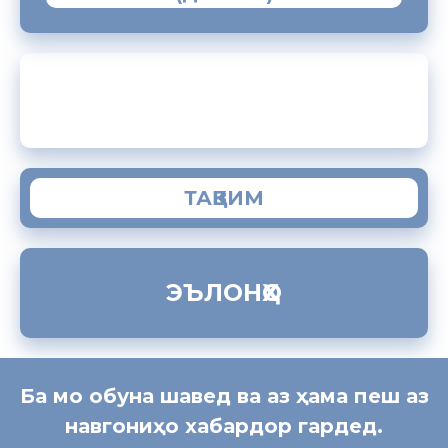
ЗАМИМАИ МОБИЛИИ “МУҲОҶИР”
ТАҚВИМ
ЭЪЛОНҲО
Ба мо обуна шавед ва аз ҳама пеш аз
навгониҳо хабардор гардед.