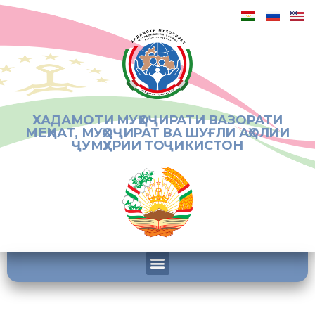
ХАДАМОТИ МУҲОҶИРАТИ ВАЗОРАТИ
МЕҲНАТ, МУҲОҶИРАТ ВА ШУҒЛИ АҲОЛИИ
ҶУМҲУРИИ ТОҶИКИСТОН