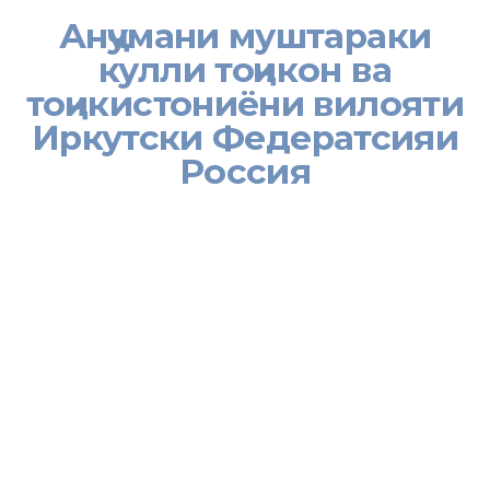
Анҷумани муштараки
кулли тоҷикон ва
тоҷикистониёни вилояти
Иркутски Федератсияи
Россия
[:tj]
9 феврали соли равон дар шаҳри Иркутски Федератсияи Россия
анҷумани муштараки кулли тоҷикони ин вилоят баргузор
гардид. Ин анҷуманро гурӯҳи зиёиёни тоҷик, ки даҳсолаҳо дар
ҳудуди ин минтақа кору фаъолият ва зиндагонӣ доранд, ташкил
намуданд. Анҷуман бо садо додани сурудҳои миллии Ҷумҳурии
Тоҷикистон ва Федератсияи Россия оғоз гардид.
Яке аз ҳадаф ва мақсадҳои асосии баргузор намудани ин
анҷуман, пеш аз ҳама дар зери парчами миллати тоҷику