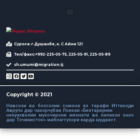
Суроға: г.Душанбе, к. С Айни 121
Тел/факс:+992-225-05-75, 225-05-91, 225-05-89
sh.umumi@migration.tj
Copyright © 2021
Навсози ва бозсозии сомона аз тарафи Иттиходи
Аврупо дар чахорчубаи Лоихаи «Бехтаркунии
некуахволии мухочирони мехнати ва оилахои онхо
дар Точикистон» маблаггузори карда шудааст.