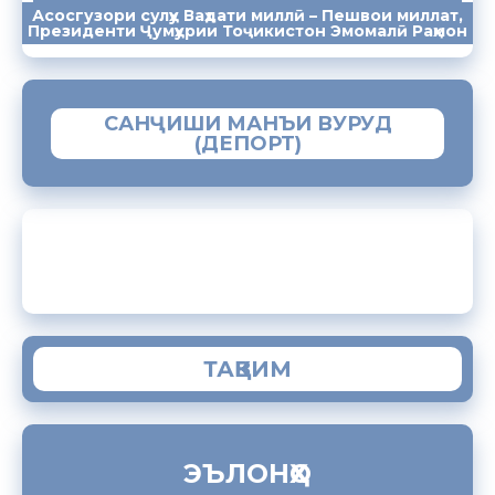
Асосгузори сулҳу Ваҳдати миллӣ – Пешвои миллат,
ПАЁМҲО
СУХАНРОНИҲО
СОМОНА
Президенти Ҷумҳурии Тоҷикистон Эмомалӣ Раҳмон
САНҶИШИ МАНЪИ ВУРУД
(ДЕПОРТ)
ЗАМИМАИ МОБИЛИИ “МУҲОҶИР”
ТАҚВИМ
ЭЪЛОНҲО