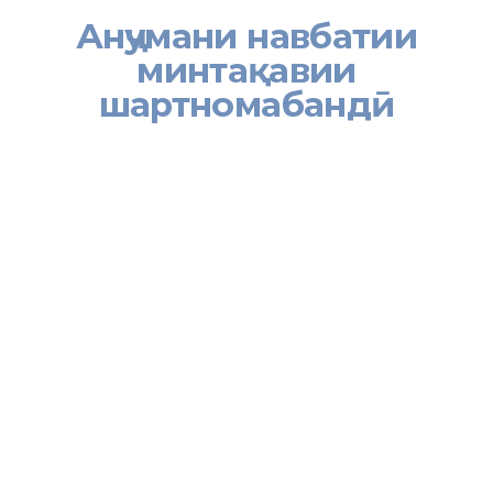
Анҷумани навбатии
минтақавии
шартномабандӣ
[:tj]13 ва 14 апрел дар маркази таълимии Бонки миллии
Тоҷикистон, воқеъ дар шаҳри Гулистони вилояти Суғд Анҷумани
сеюми минтақавии шартномабандӣ – 2018 бо иштироки зиёда
аз 200 нафар намояндагони созмонҳои байналмилалии
Барномаи рушди СММ ва Иттиҳоди Аврупо, соҳибкорон,
масъулини корхонаву ташкилотҳо ва ҳайати меҳмонон аз
кишварҳои Федератсияи Россия, Қазоқистону Қирғизистон
доир гардид. Дар ин чорабинии бонуфуз муовини сардори
Раёсати Хадамоти муҳоҷирати Вазорати меҳнат, муҳоҷират ва
шуғли аҳолии Ҷумҳурии Тоҷикистон дар вилояти Суғд
Ҷамшедхон Сайфуллозода ва сармутахассиси шуъбаи
муҳоҷирати меҳнатии раёсат Равшанҷон Раҳимов ба қабул ва
пазироии меҳмонон масъул буданд.