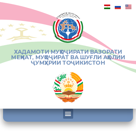
ХАДАМОТИ МУҲОҶИРАТИ ВАЗОРАТИ
МЕҲНАТ, МУҲОҶИРАТ ВА ШУҒЛИ АҲОЛИИ
ҶУМҲУРИИ ТОҶИКИСТОН