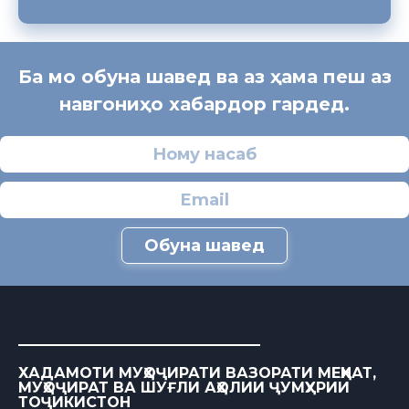
Ба мо обуна шавед ва аз ҳама пеш аз
навгониҳо хабардор гардед.
Обуна шавед
ХАДАМОТИ МУҲОҶИРАТИ ВАЗОРАТИ МЕҲНАТ,
МУҲОҶИРАТ ВА ШУҒЛИ АҲОЛИИ ҶУМҲУРИИ
ТОҶИКИСТОН