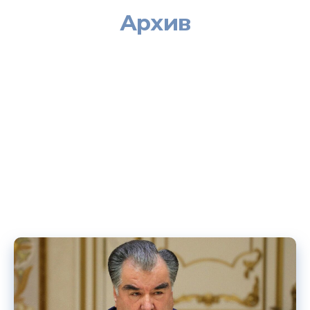
Архив
[:ru][vc_row][vc_column]
[vc_raw_html]JTVCc25henp5LWFyY2hpdmUlNUQ=[/vc_raw_html]
[/vc_column][/vc_row][:tj][vc_row][vc_column][td_block_9
separator=”” category_id=”25″ limit=”20″ ajax_pagination=”infinite”
tdc_css=””][/vc_column][/vc_row][:]