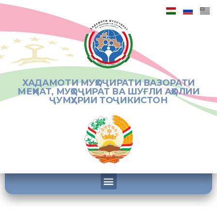
ХАДАМОТИ МУҲОҶИРАТИ ВАЗОРАТИ
МЕҲНАТ, МУҲОҶИРАТ ВА ШУҒЛИ АҲОЛИИ
ҶУМҲУРИИ ТОҶИКИСТОН