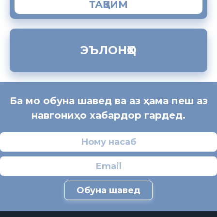
ТАҚВИМ
ЭЪЛОНҲО
Ба мо обуна шавед ва аз ҳама пеш аз
навгониҳо хабардор гардед.
Обуна шавед