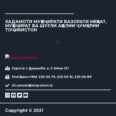
ХАДАМОТИ МУҲОҶИРАТИ ВАЗОРАТИ МЕҲНАТ,
МУҲОҶИРАТ ВА ШУҒЛИ АҲОЛИИ ҶУМҲУРИИ
ТОҶИКИСТОН
Суроға: г.Душанбе, к. С Айни 121
Тел/факс:+992-225-05-75, 225-05-91, 225-05-89
sh.umumi@migration.tj
Copyright © 2021